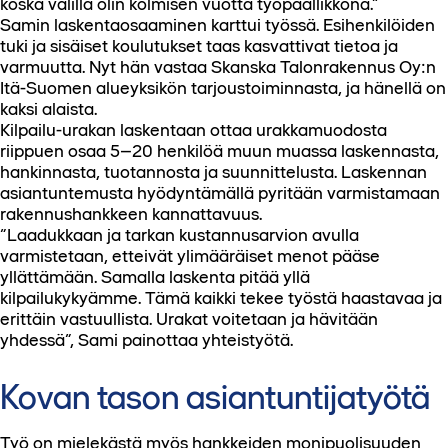
koska välillä olin kolmisen vuotta työpäällikkönä.”
Samin laskentaosaaminen karttui työssä. Esihenkilöiden
tuki ja sisäiset koulutukset taas kasvattivat tietoa ja
varmuutta. Nyt hän vastaa Skanska Talonrakennus Oy:n
Itä-Suomen alueyksikön tarjoustoiminnasta, ja hänellä on
kaksi alaista.
Kilpailu-urakan laskentaan ottaa urakkamuodosta
riippuen osaa 5–20 henkilöä muun muassa laskennasta,
hankinnasta, tuotannosta ja suunnittelusta. Laskennan
asiantuntemusta hyödyntämällä pyritään varmistamaan
rakennushankkeen kannattavuus.
”Laadukkaan ja tarkan kustannusarvion avulla
varmistetaan, etteivät ylimääräiset menot pääse
yllättämään. Samalla laskenta pitää yllä
kilpailukykyämme. Tämä kaikki tekee työstä haastavaa ja
erittäin vastuullista. Urakat voitetaan ja hävitään
yhdessä”, Sami painottaa yhteistyötä.
Kovan tason asiantuntijatyötä
Työ on mielekästä myös hankkeiden monipuolisuuden