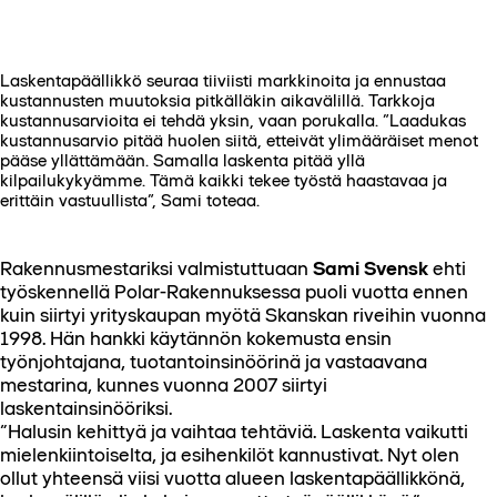
Laskentapäällikkö seuraa tiiviisti markkinoita ja ennustaa
kustannusten muutoksia pitkälläkin aikavälillä. Tarkkoja
kustannusarvioita ei tehdä yksin, vaan porukalla. ”Laadukas
kustannusarvio pitää huolen siitä, etteivät ylimääräiset menot
pääse yllättämään. Samalla laskenta pitää yllä
kilpailukykyämme. Tämä kaikki tekee työstä haastavaa ja
erittäin vastuullista”, Sami toteaa.
Rakennusmestariksi valmistuttuaan
Sami Svensk
ehti
työskennellä Polar-Rakennuksessa puoli vuotta ennen
kuin siirtyi yrityskaupan myötä Skanskan riveihin vuonna
1998. Hän hankki käytännön kokemusta ensin
työnjohtajana, tuotantoinsinöörinä ja vastaavana
mestarina, kunnes vuonna 2007 siirtyi
laskentainsinööriksi.
”Halusin kehittyä ja vaihtaa tehtäviä. Laskenta vaikutti
mielenkiintoiselta, ja esihenkilöt kannustivat. Nyt olen
ollut yhteensä viisi vuotta alueen laskentapäällikkönä,