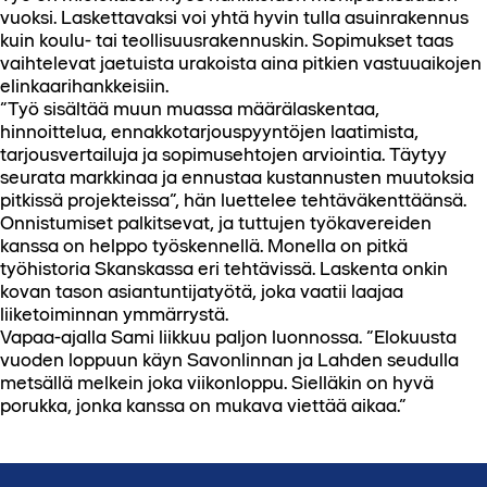
vuoksi. Laskettavaksi voi yhtä hyvin tulla asuinrakennus
kuin koulu- tai teollisuusrakennuskin. Sopimukset taas
vaihtelevat jaetuista urakoista aina pitkien vastuuaikojen
elinkaarihankkeisiin.
”Työ sisältää muun muassa määrälaskentaa,
hinnoittelua, ennakkotarjouspyyntöjen laatimista,
tarjousvertailuja ja sopimusehtojen arviointia. Täytyy
seurata markkinaa ja ennustaa kustannusten muutoksia
pitkissä projekteissa”, hän luettelee tehtäväkenttäänsä.
Onnistumiset palkitsevat, ja tuttujen työkavereiden
kanssa on helppo työskennellä. Monella on pitkä
työhistoria Skanskassa eri tehtävissä. Laskenta onkin
kovan tason asiantuntijatyötä, joka vaatii laajaa
liiketoiminnan ymmärrystä.
Vapaa-ajalla Sami liikkuu paljon luonnossa. ”Elokuusta
vuoden loppuun käyn Savonlinnan ja Lahden seudulla
metsällä melkein joka viikonloppu. Sielläkin on hyvä
porukka, jonka kanssa on mukava viettää aikaa.”