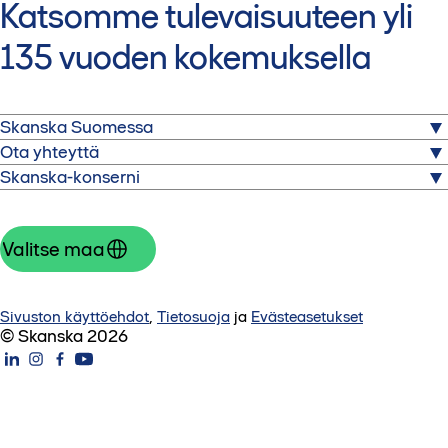
Katsomme tulevaisuuteen yli
135 vuoden kokemuksella
Skanska Suomessa
Ota yhteyttä
Skanska on yksi maailman johtavista rakennus- ja
Skanska-konserni
projektikehityspalveluita tarjoavista yrityksistä.
Skanskatalo
Nauvontie 18
Toimimme valituilla kotimarkkina-alueilla Pohjoismaissa,
Rakentamispalvelut
00280 Helsinki
Euroopassa ja Yhdysvalloissa.
Skanska Kodit
Valitse maa
Vaihde 020 719 211
Uudet toimitilat
Group
Skanska Rental
Yhteystiedot
Investors
Yhteistyökumppaneille
Yhteydenottolomake
About us
Sivuston käyttöehdot
,
Tietosuoja
ja
Evästeasetukset
Töihin meille
Laskutus
© Skanska 2026
Uutiset ja tiedotteet
Tilaa uutiskirjeemme