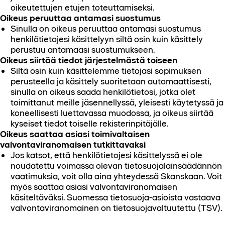
oikeutettujen etujen toteuttamiseksi.
Oikeus peruuttaa antamasi suostumus
Sinulla on oikeus peruuttaa antamasi suostumus
henkilötietojesi käsittelyyn siltä osin kuin käsittely
perustuu antamaasi suostumukseen.
Oikeus siirtää tiedot järjestelmästä toiseen
Siltä osin kuin käsittelemme tietojasi sopimuksen
perusteella ja käsittely suoritetaan automaattisesti,
sinulla on oikeus saada henkilötietosi, jotka olet
toimittanut meille jäsennellyssä, yleisesti käytetyssä ja
koneellisesti luettavassa muodossa, ja oikeus siirtää
kyseiset tiedot toiselle rekisterinpitäjälle.
Oikeus saattaa asiasi toimivaltaisen
valvontaviranomaisen tutkittavaksi
Jos katsot, että henkilötietojesi käsittelyssä ei ole
noudatettu voimassa olevan tietosuojalainsäädännön
vaatimuksia, voit olla aina yhteydessä Skanskaan. Voit
myös saattaa asiasi valvontaviranomaisen
käsiteltäväksi. Suomessa tietosuoja-asioista vastaava
valvontaviranomainen on tietosuojavaltuutettu (TSV).