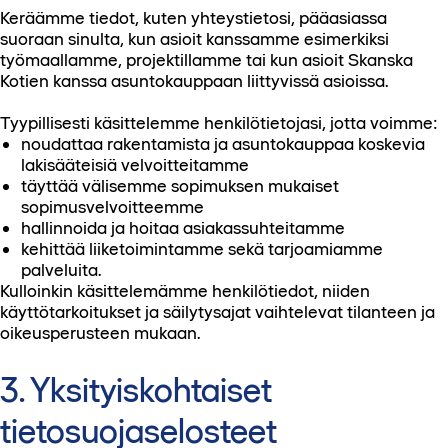
Keräämme tiedot, kuten yhteystietosi, pääasiassa
suoraan sinulta, kun asioit kanssamme esimerkiksi
työmaallamme, projektillamme tai kun asioit Skanska
Kotien kanssa asuntokauppaan liittyvissä asioissa.
Tyypillisesti käsittelemme henkilötietojasi, jotta voimme:
noudattaa rakentamista ja asuntokauppaa koskevia
lakisääteisiä velvoitteitamme
täyttää välisemme sopimuksen mukaiset
sopimusvelvoitteemme
hallinnoida ja hoitaa asiakassuhteitamme
kehittää liiketoimintamme sekä tarjoamiamme
palveluita.
Kulloinkin käsittelemämme henkilötiedot, niiden
käyttötarkoitukset ja säilytysajat vaihtelevat tilanteen ja
oikeusperusteen mukaan.
3. Yksityiskohtaiset
tietosuojaselosteet