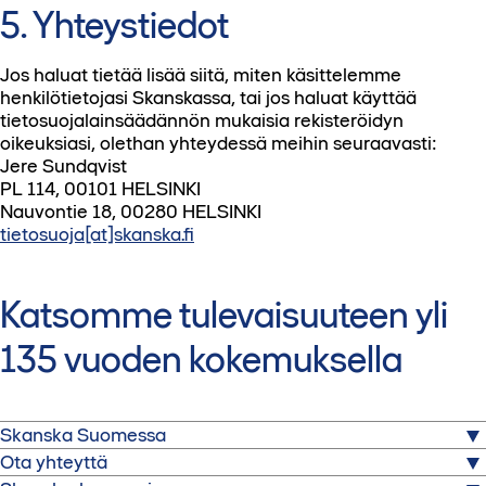
5. Yhteystiedot
Jos haluat tietää lisää siitä, miten käsittelemme
henkilötietojasi Skanskassa, tai jos haluat käyttää
tietosuojalainsäädännön mukaisia rekisteröidyn
oikeuksiasi, olethan yhteydessä meihin seuraavasti:
Jere Sundqvist
PL 114, 00101 HELSINKI
Nauvontie 18, 00280 HELSINKI
tietosuoja[at]skanska.fi
Katsomme tulevaisuuteen yli
135 vuoden kokemuksella
Skanska Suomessa
Ota yhteyttä
Skanska on yksi maailman johtavista rakennus- ja