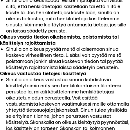
Sinulla on oikeus saada rekisterinpitäjältä vahvistus
siitä, että henkilötietojasi käsitellään tai että niitä ei
käsitellä. Jos henkilötietojasi käsitellään, sinulla on
oikeus tarkastaa, mitä henkilötietoja käsittelemme
sinusta. Voimme kieltäytyä antamasta tietoja, jos sille
on laissa säädetty peruste.
Oikeus vaatia tiedon oikaisemista, poistamista tai
käsittelyn rajoittamista
Sinulla on oikeus pyytää meitä oikaisemaan sinua
koskeva virheellinen tieto. Lisäksi voit pyytää meitä
poistamaan jonkin sinua koskevan tiedon tai pyytää
käsittelyn rajoittamista laissa säädetyin perustein.
Oikeus vastustaa tietojesi käsittelyä
Sinulla on oikeus vastustaa sinuun kohdistuvia
käsittelytoimia erityisen henkilökohtaisen tilanteesi
perusteella, mikäli käsittelemme henkilötietojasi
oikeutetun edun perusteella. Voit esittää
vastustamista koskevan vaatimuksesi meille ottamalla
yhteyttä tietosuoja[at]skanska.fi. Sinun tulee yksilöidä
se erityinen tilanne, johon perustuen vastustat
käsittelyä. Skanskalla on oikeus kieltäytyä pyynnöstäsi,
jos käsittely on tarpeen Skanskan tai kolmannen