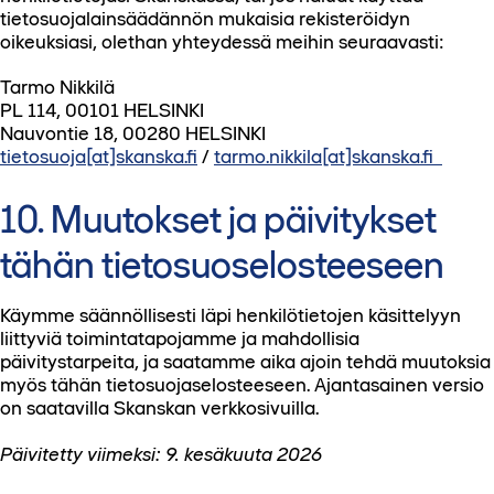
tietosuojalainsäädännön mukaisia rekisteröidyn
oikeuksiasi, olethan yhteydessä meihin seuraavasti:
Tarmo Nikkilä
PL 114, 00101 HELSINKI
Nauvontie 18, 00280 HELSINKI
tietosuoja[at]skanska.fi
/
tarmo.nikkila[at]skanska.fi
10. Muutokset ja päivitykset
tähän tietosuoselosteeseen
Käymme säännöllisesti läpi henkilötietojen käsittelyyn
liittyviä toimintatapojamme ja mahdollisia
päivitystarpeita, ja saatamme aika ajoin tehdä muutoksia
myös tähän tietosuojaselosteeseen. Ajantasainen versio
on saatavilla Skanskan verkkosivuilla.
Päivitetty viimeksi: 9. kesäkuuta 2026