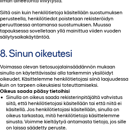
ilman aiheetonta viivytystä.
Siltä osin kuin henkilötietoja käsitellään suostumuksen
perusteella, henkilötiedot poistetaan rekisteröidyn
peruuttaessa antamansa suostumuksen. Muussa
tapauksessa sovelletaan yllä mainittua viiden vuoden
säilytysaikakäytäntöä.
8. Sinun oikeutesi
Voimassa olevan tietosuojalainsäädännön mukaan
sinulla on käytettävissäsi alla tarkemmin yksilöidyt
oikeudet. Käsittelemme henkilötietojasi siinä laajuudessa
kuin on tarpeen oikeuksiesi toteuttamiseksi.
Oikeus saada pääsy tietoihisi
Sinulla on oikeus saada rekisterinpitäjältä vahvistus
siitä, että henkilötietojasi käsitellään tai että niitä ei
käsitellä. Jos henkilötietojasi käsitellään, sinulla on
oikeus tarkastaa, mitä henkilötietoja käsittelemme
sinusta. Voimme kieltäytyä antamasta tietoja, jos sille
on laissa säädetty peruste.