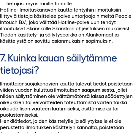
tietojasi myös muille tahoille.
Hotline-ilmoituskanavan kautta tehtyihin ilmoituksiin
liittyviä tietoja käsittelee palveluntarjoaja nimeltä People
Intouch B.V., joka välittää Hotline-palveluun tehdyt
ilmoitukset Skanskalle Skanskan ohjeistuksen mukaisesti.
Tiedon käsittely- ja säilytyspaikka on Alankomaat ja
käsittelystä on sovittu asianmukaisin sopimuksin.
7. Kuinka kauan säilytämme
tietojasi?
Ilmoittajansuojakanavien kautta tulevat tiedot poistetaan
viiden vuoden kuluttua ilmoituksen saapumisesta, jollei
niiden säilyttäminen ole välttämätöntä laissa säädettyjen
oikeuksien tai velvoitteiden toteuttamista varten taikka
oikeudellisen vaateen laatimiseksi, esittämiseksi tai
puolustamiseksi.
Henkilötiedot, joiden käsittelylle ja säilytykselle ei ole
perustetta ilmoituksen käsittelyn kannalta, poistetaan