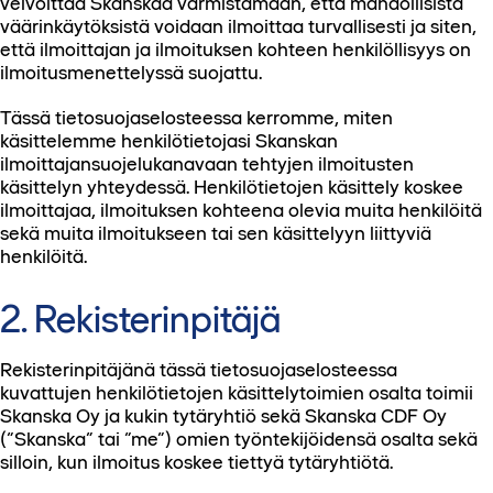
velvoittaa Skanskaa varmistamaan, että mahdollisista
väärinkäytöksistä voidaan ilmoittaa turvallisesti ja siten,
että ilmoittajan ja ilmoituksen kohteen henkilöllisyys on
ilmoitusmenettelyssä suojattu.
Tässä tietosuojaselosteessa kerromme, miten
käsittelemme henkilötietojasi Skanskan
ilmoittajansuojelukanavaan tehtyjen ilmoitusten
käsittelyn yhteydessä. Henkilötietojen käsittely koskee
ilmoittajaa, ilmoituksen kohteena olevia muita henkilöitä
sekä muita ilmoitukseen tai sen käsittelyyn liittyviä
henkilöitä.
2. Rekisterinpitäjä
Rekisterinpitäjänä tässä tietosuojaselosteessa
kuvattujen henkilötietojen käsittelytoimien osalta toimii
Skanska Oy ja kukin tytäryhtiö sekä Skanska CDF Oy
(“Skanska” tai “me”) omien työntekijöidensä osalta sekä
silloin, kun ilmoitus koskee tiettyä tytäryhtiötä.