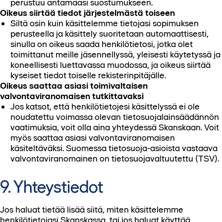
perustuu antamaasi suostumukseen.
Oikeus siirtää tiedot järjestelmästä toiseen
Siltä osin kuin käsittelemme tietojasi sopimuksen
perusteella ja käsittely suoritetaan automaattisesti,
sinulla on oikeus saada henkilötietosi, jotka olet
toimittanut meille jäsennellyssä, yleisesti käytetyssä ja
koneellisesti luettavassa muodossa, ja oikeus siirtää
kyseiset tiedot toiselle rekisterinpitäjälle.
Oikeus saattaa asiasi toimivaltaisen
valvontaviranomaisen tutkittavaksi
Jos katsot, että henkilötietojesi käsittelyssä ei ole
noudatettu voimassa olevan tietosuojalainsäädännön
vaatimuksia, voit olla aina yhteydessä Skanskaan. Voit
myös saattaa asiasi valvontaviranomaisen
käsiteltäväksi. Suomessa tietosuoja-asioista vastaava
valvontaviranomainen on tietosuojavaltuutettu (TSV).
9. Yhteystiedot
Jos haluat tietää lisää siitä, miten käsittelemme
henkilötietojasi Skanskassa, tai jos haluat käyttää