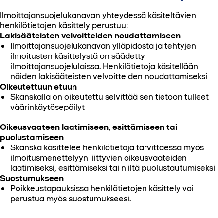
Ilmoittajansuojelukanavan yhteydessä käsiteltävien
henkilötietojen käsittely perustuu:
Lakisääteisten velvoitteiden noudattamiseen
Ilmoittajansuojelukanavan ylläpidosta ja tehtyjen
ilmoitusten käsittelystä on säädetty
ilmoittajansuojelulaissa. Henkilötietoja käsitellään
näiden lakisääteisten velvoitteiden noudattamiseksi
Oikeutettuun etuun
Skanskalla on oikeutettu selvittää sen tietoon tulleet
väärinkäytösepäilyt
Oikeusvaateen laatimiseen, esittämiseen tai
puolustamiseen
Skanska käsittelee henkilötietoja tarvittaessa myös
ilmoitusmenettelyyn liittyvien oikeusvaateiden
laatimiseksi, esittämiseksi tai niiltä puolustautumiseksi
Suostumukseen
Poikkeustapauksissa henkilötietojen käsittely voi
perustua myös suostumukseesi.