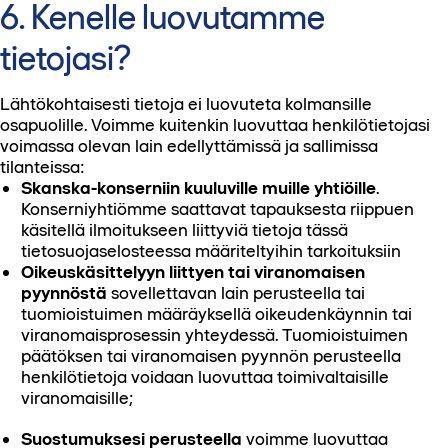
6. Kenelle luovutamme
tietojasi?
Lähtökohtaisesti tietoja ei luovuteta kolmansille
osapuolille. Voimme kuitenkin luovuttaa henkilötietojasi
voimassa olevan lain edellyttämissä ja sallimissa
tilanteissa:
Skanska-konserniin kuuluville muille yhtiöille
.
Konserniyhtiömme saattavat tapauksesta riippuen
käsitellä ilmoitukseen liittyviä tietoja tässä
tietosuojaselosteessa määriteltyihin tarkoituksiin
Oikeuskäsittelyyn liittyen tai viranomaisen
pyynnöstä
sovellettavan lain perusteella tai
tuomioistuimen määräyksellä oikeudenkäynnin tai
viranomaisprosessin yhteydessä. Tuomioistuimen
päätöksen tai viranomaisen pyynnön perusteella
henkilötietoja voidaan luovuttaa toimivaltaisille
viranomaisille;
Suostumuksesi perusteella
voimme luovuttaa