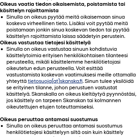
Oikeus vaatia tiedon oikaisemista, poistamista tai
käsittelyn rajoittamista
Sinulla on oikeus pyytää meitä oikaisemaan sinua
koskeva virheellinen tieto. Lisäksi voit pyytää meitä
poistamaan jonkin sinua koskevan tiedon tai pyytää
käsittelyn rajoittamista laissa säädetyin perustein.
Oikeus vastustaa tietojesi käsittelyä
Sinulla on oikeus vastustaa sinuun kohdistuvia
käsittelytoimia erityisen henkilökohtaisen tilanteesi
perusteella, mikäli käsittelemme henkilötietojasi
oikeutetun edun perusteella. Voit esittää
vastustamista koskevan vaatimuksesi meille ottamalla
yhteyttä
tietosuoja[at]skanska.fi
. Sinun tulee yksilöidä
se erityinen tilanne, johon perustuen vastustat
käsittelyä. Skanskalla on oikeus kieltäytyä pyynnöstäsi,
jos käsittely on tarpeen Skanskan tai kolmannen
oikeutettujen etujen toteuttamiseksi.
Oikeus peruuttaa antamasi suostumus
Sinulla on oikeus peruuttaa antamasi suostumus
henkilötietojesi käsittelyyn siltä osin kuin käsittely