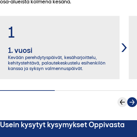
osa-alueista kolmena kesänä.
1
1. vuosi
Kevään perehdytyspäivät, kesäharjoittelu,
kehitystehtävä, palautekeskustelu esihenkilön
kanssa ja syksyn valmennuspäivät.
Usein kysytyt kysymykset Oppivasta