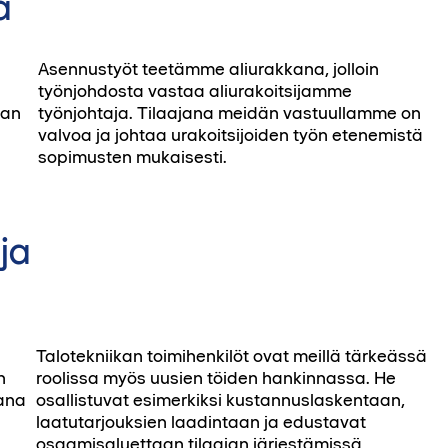
a
Asennustyöt teetämme aliurakkana, jolloin
työnjohdosta vastaa aliurakoitsijamme
kan
työnjohtaja. Tilaajana meidän vastuullamme on
valvoa ja johtaa urakoitsijoiden työn etenemistä
sopimusten mukaisesti.
ja
Talotekniikan toimihenkilöt ovat meillä tärkeässä
n
roolissa myös uusien töiden hankinnassa. He
kana
osallistuvat esimerkiksi kustannuslaskentaan,
laatutarjouksien laadintaan ja edustavat
n
osaamisaluettaan tilaajan järjestämissä