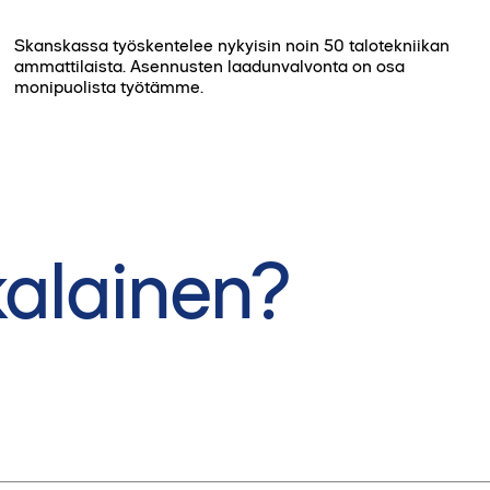
talotekniikan asiantuntijoille, kun kokemusta on
hankekehitykseen
karttunut riittävästi.
omaa vahvan teknisen asiantuntijuuden omalla
Skanskassa työskentelee nykyisin noin 50 talotekniikan
vastuualueellaan (LVIAS).
ammattilaista. Asennusten laadunvalvonta on osa
monipuolista työtämme.
kalainen?