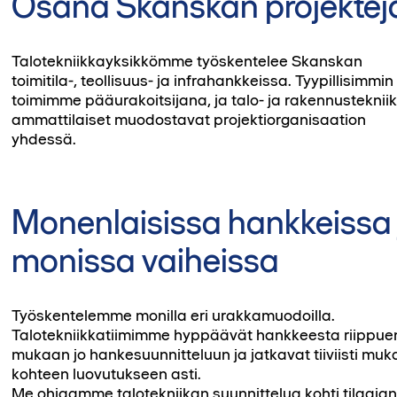
Osana Skanskan projektej
Talotekniikkayksikkömme työskentelee Skanskan
toimitila-, teollisuus- ja infrahankkeissa. Tyypillisimmin
toimimme pääurakoitsijana, ja talo- ja rakennusteknii
ammattilaiset muodostavat projektiorganisaation
yhdessä.
Monenlaisissa hankkeissa 
monissa vaiheissa
Työskentelemme monilla eri urakkamuodoilla.
Talotekniikkatiimimme hyppäävät hankkeesta riippue
mukaan jo hankesuunnitteluun ja jatkavat tiiviisti mu
kohteen luovutukseen asti.
Me ohjaamme talotekniikan suunnittelua kohti tilaaja