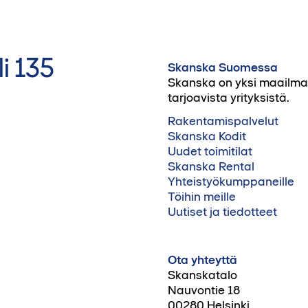
i 135
Skanska Suomessa
Skanska on yksi maailman 
tarjoavista yrityksistä.
Rakentamispalvelut
Skanska Kodit
Uudet toimitilat
Skanska Rental
Yhteistyökumppaneille
Töihin meille
Uutiset ja tiedotteet
Ota yhteyttä
Skanskatalo
Nauvontie 18
00280 Helsinki