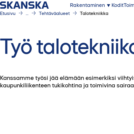
Rakentaminen
Kodit
Toim
Etusivu
...
Tehtäväalueet
Talotekniikka
Työ taloteknii
Kanssamme työsi jää elämään esimerkiksi viihtyis
kaupunkiliikenteen tukikohtina ja toimivina sairaa