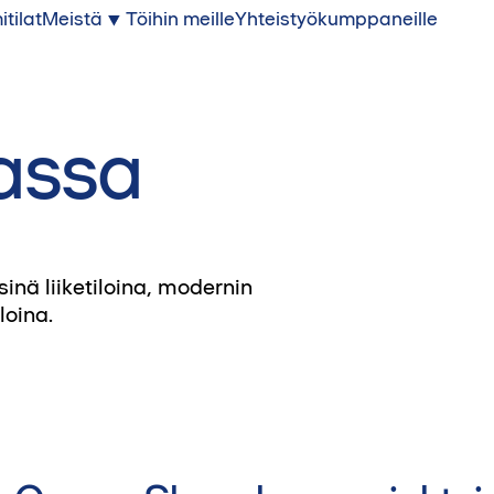
itilat
Meistä
Töihin meille
Yhteistyökumppaneille
kassa
inä liiketiloina, modernin
loina.