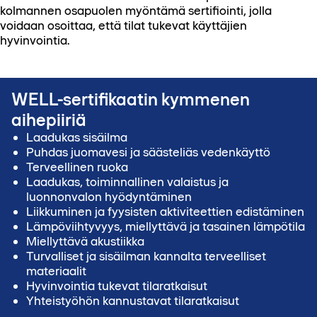
kolmannen osapuolen myöntämä sertifiointi, jolla
voidaan osoittaa, että tilat tukevat käyttäjien
hyvinvointia.
WELL-sertifikaatin kymmenen
aihepiiriä
Laadukas sisäilma
Puhdas juomavesi ja säästeliäs vedenkäyttö
Terveellinen ruoka
Laadukas, toiminnallinen valaistus ja
luonnonvalon hyödyntäminen
Liikkuminen ja fyysisten aktiviteettien edistäminen
Lämpöviihtyvyys, miellyttävä ja tasainen lämpötila
Miellyttävä akustiikka
Turvalliset ja sisäilman kannalta terveelliset
materiaalit
Hyvinvointia tukevat tilaratkaisut
Yhteistyöhön kannustavat tilaratkaisut