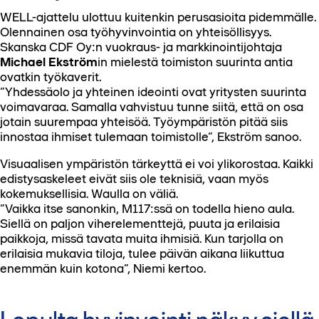
WELL-ajattelu ulottuu kuitenkin perusasioita pidemmälle.
Olennainen osa työhyvinvointia on yhteisöllisyys.
Skanska CDF Oy:n vuokraus- ja markkinointijohtaja
Michael Ekström
in mielestä toimiston suurinta antia
ovatkin työkaverit.
”Yhdessäolo ja yhteinen ideointi ovat yritysten suurinta
voimavaraa. Samalla vahvistuu tunne siitä, että on osa
jotain suurempaa yhteisöä. Työympäristön pitää siis
innostaa ihmiset tulemaan toimistolle”, Ekström sanoo.
Visuaalisen ympäristön tärkeyttä ei voi ylikorostaa. Kaikki
edistysaskeleet eivät siis ole teknisiä, vaan myös
kokemuksellisia. Waulla on väliä.
”Vaikka itse sanonkin, M117:ssä on todella hieno aula.
Siellä on paljon viherelementtejä, puuta ja erilaisia
paikkoja, missä tavata muita ihmisiä. Kun tarjolla on
erilaisia mukavia tiloja, tulee päivän aikana liikuttua
enemmän kuin kotona”, Niemi kertoo.