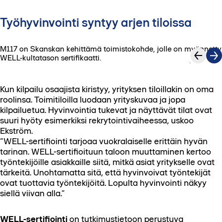
Työhyvinvointi syntyy arjen tiloissa
M117 on Skanskan kehittämä toimistokohde, jolle on myönnetty
1
/
3
WELL-kultatason sertifikaatti.
Kun kilpailu osaajista kiristyy, yrityksen tiloillakin on oma
roolinsa. Toimitiloilla luodaan yrityskuvaa ja jopa
kilpailuetua. Hyvinvointia tukevat ja näyttävät tilat ovat
suuri hyöty esimerkiksi rekrytointivaiheessa, uskoo
Ekström.
”WELL-sertifiointi tarjoaa vuokralaiselle erittäin hyvän
tarinan. WELL-sertifioituun taloon muuttaminen kertoo
työntekijöille asiakkaille siitä, mitkä asiat yritykselle ovat
tärkeitä. Unohtamatta sitä, että hyvinvoivat työntekijät
ovat tuottavia työntekijöitä. Lopulta hyvinvointi näkyy
siellä viivan alla.”
WELL-sertifiointi
on tutkimustietoon perustuva