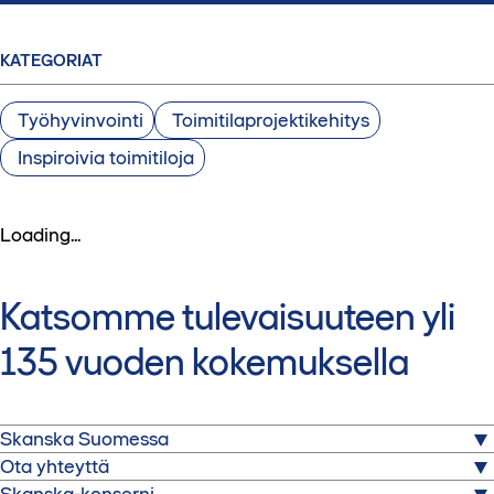
KATEGORIAT
Työhyvinvointi
Toimitilaprojektikehitys
Inspiroivia toimitiloja
Loading...
Katsomme tulevaisuuteen yli
135 vuoden kokemuksella
Skanska Suomessa
Ota yhteyttä
Skanska on yksi maailman johtavista rakennus- ja