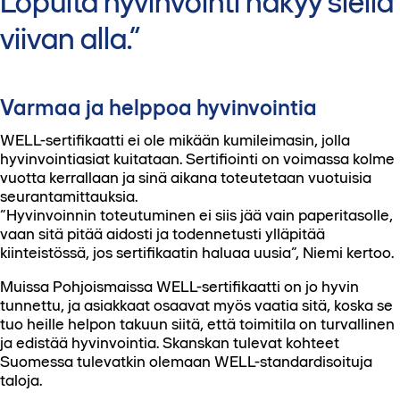
Lopulta hyvinvointi näkyy siellä
viivan alla.
Varmaa ja helppoa hyvinvointia
WELL-sertifikaatti ei ole mikään kumileimasin, jolla
hyvinvointiasiat kuitataan. Sertifiointi on voimassa kolme
vuotta kerrallaan ja sinä aikana toteutetaan vuotuisia
seurantamittauksia.
”Hyvinvoinnin toteutuminen ei siis jää vain paperitasolle,
vaan sitä pitää aidosti ja todennetusti ylläpitää
kiinteistössä, jos sertifikaatin haluaa uusia”, Niemi kertoo.
Muissa Pohjoismaissa WELL-sertifikaatti on jo hyvin
tunnettu, ja asiakkaat osaavat myös vaatia sitä, koska se
tuo heille helpon takuun siitä, että toimitila on turvallinen
ja edistää hyvinvointia. Skanskan tulevat kohteet
Suomessa tulevatkin olemaan WELL-standardisoituja
taloja.