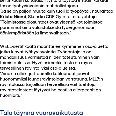
sertifikaatin kultataso. Nyt talo täyttää erittäin korkean
tason työhyvinvoinnin mahdollistajana.
”Ja se on paljon muuta kuin tuoli ja työpöytä”, naurahtaa
Krista Niemi
, Skanska CDF Oy:n toimitusjohtaja.
”Toimistossa olosuhteet ovat yleensä kotitoimistoa
paremmat aina valaistuksesta työergonomiaan,
ääniympäristöön ja ilmanvaihtoon.”
WELL-sertifikaatti määrittelee kymmenen osa-aluetta,
jotka luovat työhyvinvointia. Työnantajalla on
mahdollisuus varmistaa niiden toteutuminen vain
toimistotiloissa. Hyvä esimerkki tästä on myös
terveellinen ravinto, yksi osa-alueista.
”Ainakin allekirjoittaneella kotilounaat jäävät
huonommiksi lounasravintolaan verrattuna. M117:n
ravintolassa tarjoillaan terveellisiä vaihtoehtoja,
ravintoselosteet löytyvät helposti ja allergeenit on
huomioitu.”
Talo täynnä vuorovaikutusta