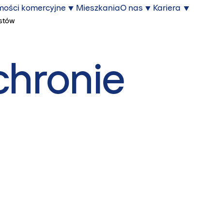
mości komercyjne
Mieszkania
O nas
Kariera
istów
chronie