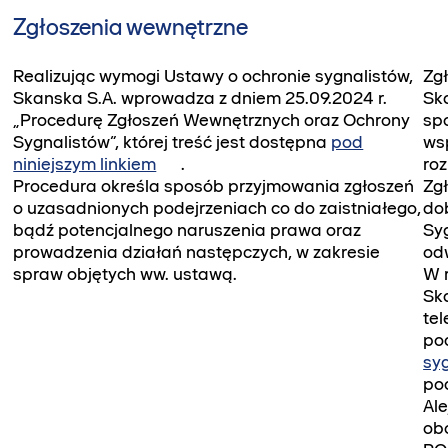
Zgłoszenia wewnętrzne
Realizując wymogi Ustawy o ochronie sygnalistów,
Zg
Skanska S.A. wprowadza z dniem 25.09.2024 r.
Ska
„Procedurę Zgłoszeń Wewnętrznych oraz Ochrony
sp
Sygnalistów”, której treść jest dostępna
pod
wsp
niniejszym linkiem
.
ro
Procedura określa sposób przyjmowania zgłoszeń
Zg
o uzasadnionych podejrzeniach co do zaistniałego,
dob
bądź potencjalnego naruszenia prawa oraz
Syg
prowadzenia działań następczych, w zakresie
od
spraw objętych ww. ustawą.
W 
Sk
te
poc
sy
poc
Al
ob