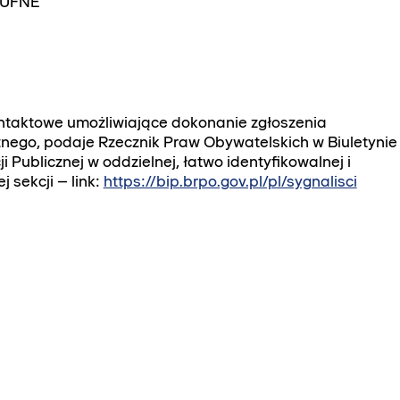
UFNE”
taktowe umożliwiające dokonanie zgłoszenia
nego, podaje Rzecznik Praw Obywatelskich w Biuletynie
i Publicznej w oddzielnej, łatwo identyfikowalnej i
 sekcji – link:
https://bip.brpo.gov.pl/pl/sygnalisci