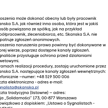
łoszenia może dokonać obecny lub były pracownik
nska S.A. jak również inna osoba, która jest w jakiś
osób powiązana ze spółką, jak na przykład
ółpracownik, zleceniobiorca, etc. Skanska S.A. nie
zpatruje zgłoszeń anonimowych.
łoszenia naruszenia prawa powinny być dokonywane w
rej wierze, poprzez dostępne kanały zgłoszeń.
naliście przysługuje ochrona przed działaniami
wetowymi.
ramach realizacji procedury, zostają uruchomione przez
anska S.A. następujące kanały zgłoszeń wewnętrznych:
lefonicznie –numer: +48 519 500 006
zta elektroniczna - adres e-mail:
gnalista@skanska.pl
zta tradycyjna (listowne) – adres:
eja „Solidarności” 173, 00-877 Warszawa
owiązkowo z dopiskiem: „Ustawa o Sygnalistach -