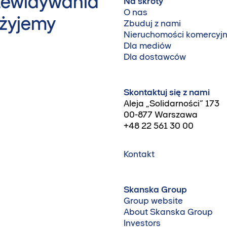
rzewidywania
Na skróty
O nas
 żyjemy
Zbuduj z nami
Nieruchomości komercyj
Dla mediów
Dla dostawców
Skontaktuj się z nami
Aleja „Solidarności” 173
00-877 Warszawa
+48 22 561 30 00
Kontakt
Skanska Group
Group website
About Skanska Group
Investors