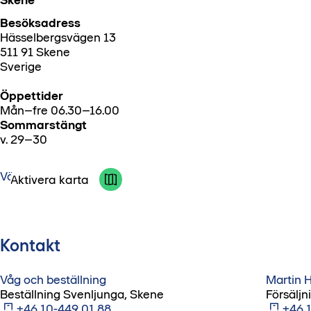
Skene
Besöksadress
Hässelbergsvägen 13
511 91 Skene
Sverige
Öppettider
Mån–fre 06.30–16.00
Sommarstängt
v. 29–30
Vägbeskrivning
Aktivera karta
Kontakt
Våg och beställning
Martin 
Beställning Svenljunga, Skene
Försäljn
+46 10-449 01 88
+46 