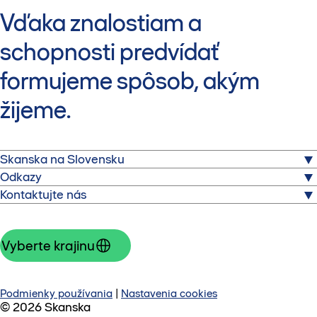
Vďaka znalostiam a
schopnosti predvídať
formujeme spôsob, akým
žijeme.
Skanska na Slovensku
Odkazy
Sme jednou z popredných stavebných a developerských
O nás
Kontaktujte nás
spoločností v Slovenskej republike, ktorá buduje,
Stavajte s nami
modernizuje a udržiava budovy a infraštruktúru v našej
Skanska SK a.s.
Kariéra
krajine.
Krajná 29
Vyberte krajinu
821 04 Bratislava
Slovenská republika
+421 248 295 111
Kontaktujte nás
Podmienky používania
|
Nastavenia cookies
© 2026 Skanska
Zobraziť mapu