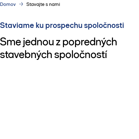
Domov
Stavajte s nami
Staviame ku prospechu spoločnosti
Sme jednou z popredných
stavebných spoločností
zaoberajúcich sa generálnym
dodávateľstvom. Realizujeme
komplexné infraštruktúrne a
pozemné projekty. Vďaka
znalostiam a schopnosti
predvídať vytvárame stavby a