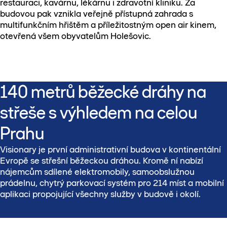
restauraci, kavárnu, lékárnu i zdravotní kliniku. Za
budovou pak vznikla veřejně přístupná zahrada s
multifunkčním hřištěm a příležitostným open air kinem,
otevřená všem obyvatelům Holešovic.
140 metrů běžecké dráhy na
střeše s výhledem na celou
Prahu
Visionary je první administrativní budova v kontinentální
Evropě se střešní běžeckou dráhou. Kromě ní nabízí
nájemcům sdílené elektromobily, samoobslužnou
prádelnu, chytrý parkovací systém pro 214 míst a mobilní
aplikaci propojující všechny služby v budově i okolí.