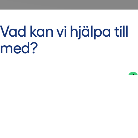
Vad kan vi hjälpa till
med?
Börja nästa byggprojekt
Hitta lediga lokaler
Jobba hos oss