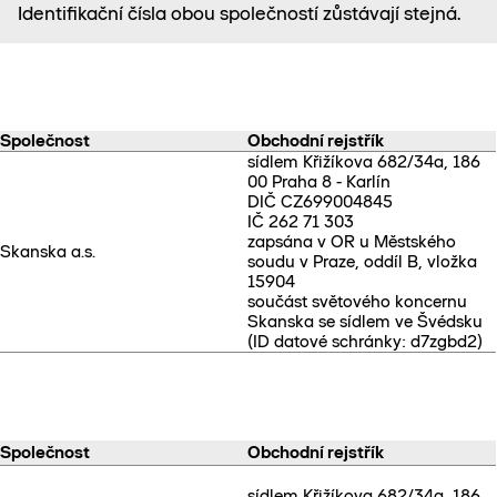
Identifikační čísla obou společností zůstávají stejná.
Společnost
Obchodní rejstřík
sídlem Křižíkova 682/34a, 186
00 Praha 8 - Karlín
DIČ CZ699004845
IČ 262 71 303
zapsána v OR u Městského
Skanska a.s.
soudu v Praze, oddíl B, vložka
15904
součást světového koncernu
Skanska se sídlem ve Švédsku
(ID datové schránky: d7zgbd2)
Společnost
Obchodní rejstřík
sídlem Křižíkova 682/34a, 186