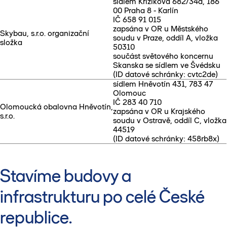
sídlem Křižíkova 682/34a, 186
00 Praha 8 - Karlín
IČ 658 91 015
zapsána v OR u Městského
Skybau, s.r.o. organizační
soudu v Praze, oddíl A, vložka
složka
50310
součást světového koncernu
Skanska se sídlem ve Švédsku
(ID datové schránky: cvtc2de)
sídlem Hněvotín 431, 783 47
Olomouc
IČ 283 40 710
Olomoucká obalovna Hněvotín,
zapsána v OR u Krajského
s.r.o.
soudu v Ostravě, oddíl C, vložka
44519
(ID datové schránky: 458rb8x)
Stavíme budovy a
infrastrukturu po celé České
republice.