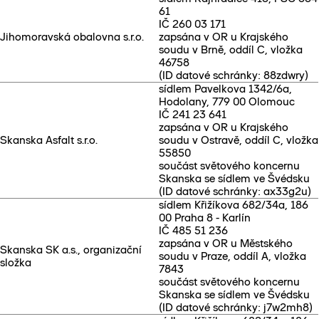
61
IČ 260 03 171
Jihomoravská obalovna s.r.o.
zapsána v OR u Krajského
soudu v Brně, oddíl C, vložka
46758
(ID datové schránky: 88zdwry)
sídlem Pavelkova 1342/6a,
Hodolany, 779 00 Olomouc
IČ 241 23 641
zapsána v OR u Krajského
Skanska Asfalt s.r.o.
soudu v Ostravě, oddíl C, vložka
55850
součást světového koncernu
Skanska se sídlem ve Švédsku
(ID datové schránky: ax33g2u)
sídlem Křižíkova 682/34a, 186
00 Praha 8 - Karlín
IČ 485 51 236
zapsána v OR u Městského
Skanska SK a.s., organizační
soudu v Praze, oddíl A, vložka
složka
7843
součást světového koncernu
Skanska se sídlem ve Švédsku
(ID datové schránky: j7w2mh8)