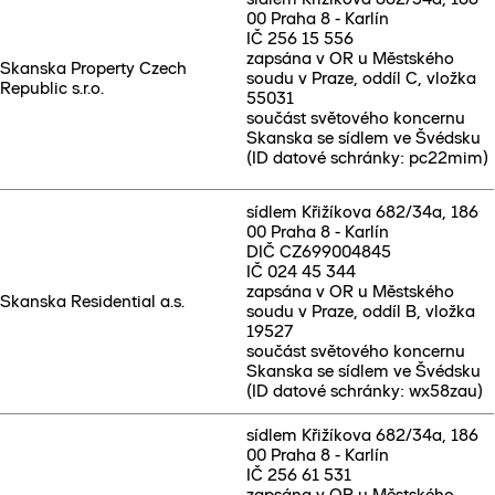
00 Praha 8 - Karlín
IČ 256 15 556
zapsána v OR u Městského
Skanska Property Czech
soudu v Praze, oddíl C, vložka
Republic s.r.o.
55031
součást světového koncernu
Skanska se sídlem ve Švédsku
(ID datové schránky: pc22mim)
sídlem Křižíkova 682/34a, 186
00 Praha 8 - Karlín
DIČ CZ699004845
IČ 024 45 344
zapsána v OR u Městského
Skanska Residential a.s.
soudu v Praze, oddíl B, vložka
19527
součást světového koncernu
Skanska se sídlem ve Švédsku
(ID datové schránky: wx58zau)
sídlem Křižíkova 682/34a, 186
00 Praha 8 - Karlín
IČ 256 61 531
zapsána v OR u Městského