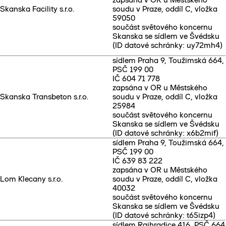
Skanska Facility s.r.o.
soudu v Praze, oddíl C, vložka
59050
součást světového koncernu
Skanska se sídlem ve Švédsku
(ID datové schránky: uy72mh4)
sídlem Praha 9, Toužimská 664,
PSČ 199 00
IČ 604 71 778
zapsána v OR u Městského
Skanska Transbeton s.r.o.
soudu v Praze, oddíl C, vložka
25984
součást světového koncernu
Skanska se sídlem ve Švédsku
(ID datové schránky: x6b2mif)
sídlem Praha 9, Toužimská 664,
PSČ 199 00
IČ 639 83 222
zapsána v OR u Městského
Lom Klecany s.r.o.
soudu v Praze, oddíl C, vložka
40032
součást světového koncernu
Skanska se sídlem ve Švédsku
(ID datové schránky: t65izp4)
sídlem Rajhradice 416, PSČ 664