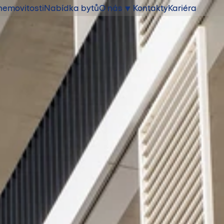
nemovitosti
Nabídka bytů
O nás
Kontakty
Kariéra