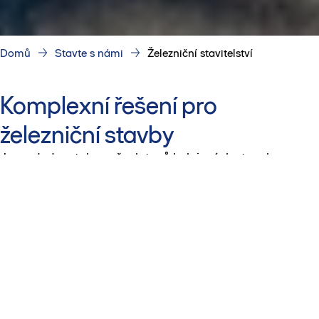
Domů
Stavte s námi
Železniční stavitelství
Komplexní řešení pro
železniční stavby
Jsme dodavatelem všech typů kolejových staveb v
celém jejich životním cyklu, od výstavby přes údržbu až
po jejich rekonstrukci. Díky svým mnohaletým
zkušenostem a využívání moderních technologií
dokážeme garantovat včasnou a kvalitní realizaci
zakázek velkého rozsahu, a to jak v oblasti inženýringu,
tak v oblasti jednotlivých realizací.