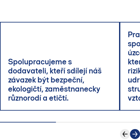
Pra
spo
úzc
Spolupracujeme s
kte
dodavateli, kteří sdílejí náš
riz
závazek být bezpeční,
udr
ekologičtí, zaměstnanecky
str
různorodí a etičtí.
vzt