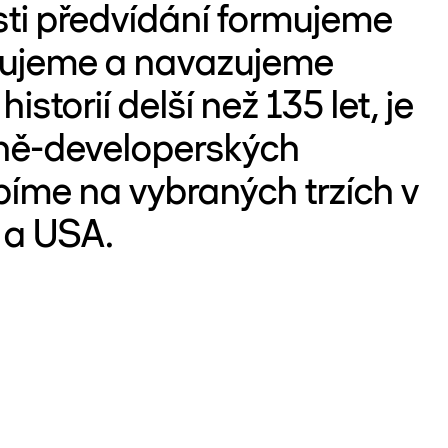
ti předvídání formujeme
acujeme a navazujeme
storií delší než 135 let, je
bně-developerských
bíme na vybraných trzích v
 a USA.