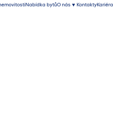
nemovitosti
Nabídka bytů
O nás
Kontakty
Kariéra