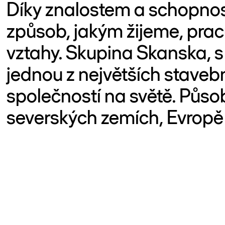
Díky znalostem a schopnos
způsob, jakým žijeme, pr
vztahy. Skupina Skanska, s hi
jednou z největších stave
společností na světě. Půso
severských zemích, Evropě