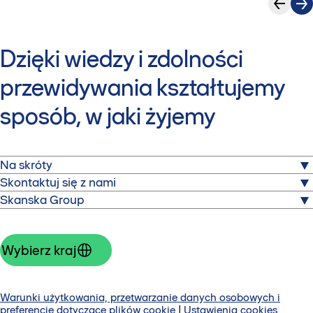
Dzięki wiedzy i zdolności
przewidywania kształtujemy
sposób, w jaki żyjemy
Na skróty
O nas
Skontaktuj się z nami
Zbuduj z nami
Skanska Group
Aleja „Solidarności” 173
Nieruchomości komercyjne
Group website
00-877 Warszawa
Dla mediów
About Skanska Group
+48 22 561 30 00
Dla dostawców
Investors
Wybierz kraj
Kontakt
Warunki użytkowania, przetwarzanie danych osobowych i
preferencje dotyczące plików cookie
|
Ustawienia cookies