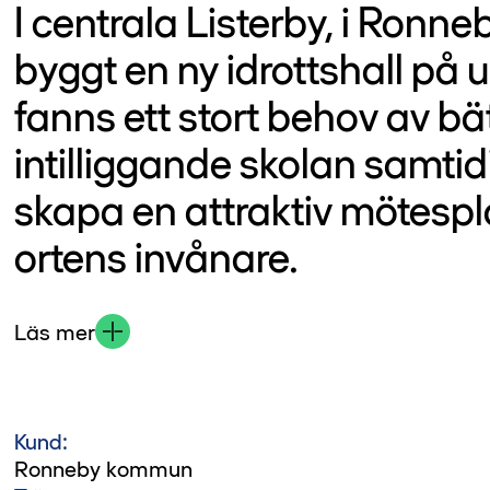
I centrala Listerby, i Ron
byggt en ny idrottshall p
fanns ett stort behov av bät
intilliggande skolan samti
skapa en attraktiv mötespla
ortens invånare.
Läs mer
Kund:
Ronneby kommun