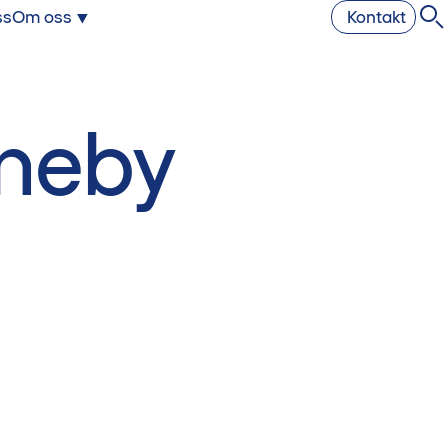
ss
Om oss
Kontakt
nneby