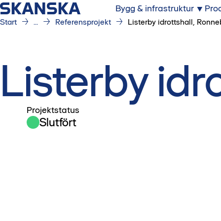
Bygg & infrastruktur
Prod
Start
...
Referensprojekt
Listerby idrottshall, Ronne
Listerby idr
Projektstatus
Slutfört