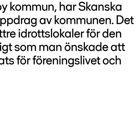
neby kommun, har Skanska
å uppdrag av kommunen. Det
tre idrottslokaler för den
digt som man önskade att
ts för föreningslivet och