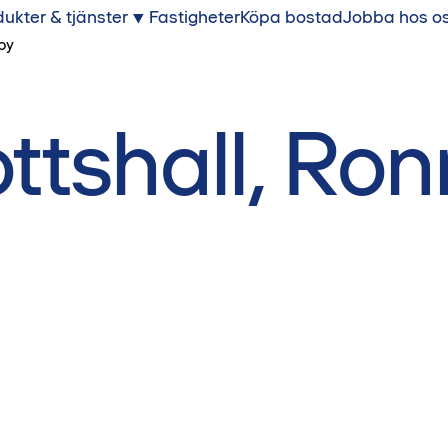
ukter & tjänster
Fastigheter
Köpa bostad
Jobba hos o
by
ottshall, Ro