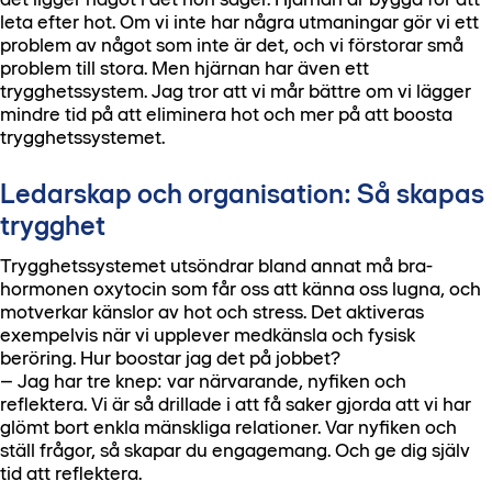
leta efter hot. Om vi inte har några utmaningar gör vi ett
problem av något som inte är det, och vi förstorar små
problem till stora. Men hjärnan har även ett
trygghetssystem. Jag tror att vi mår bättre om vi lägger
mindre tid på att eliminera hot och mer på att boosta
trygghetssystemet.
Ledarskap och organisation: Så skapas
trygghet
Trygghetssystemet utsöndrar bland annat må bra-
hormonen oxytocin som får oss att känna oss lugna, och
motverkar känslor av hot och stress. Det aktiveras
exempelvis när vi upplever medkänsla och fysisk
beröring. Hur boostar jag det på jobbet?
– Jag har tre knep: var närvarande, nyfiken och
reflektera. Vi är så drillade i att få saker gjorda att vi har
glömt bort enkla mänskliga relationer. Var nyfiken och
ställ frågor, så skapar du engagemang. Och ge dig själv
tid att reflektera.