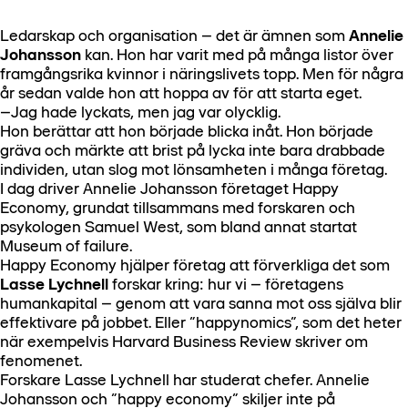
Ledarskap och organisation – det är ämnen som
Annelie
Johansson
kan. Hon har varit med på många listor över
framgångsrika kvinnor i näringslivets topp. Men för några
år sedan valde hon att hoppa av för att starta eget.
–Jag hade lyckats, men jag var olycklig.
Hon berättar att hon började blicka inåt. Hon började
gräva och märkte att brist på lycka inte bara drabbade
individen, utan slog mot lönsamheten i många företag.
I dag driver Annelie Johansson företaget Happy
Economy, grundat tillsammans med forskaren och
psykologen Samuel West, som bland annat startat
Museum of failure.
Happy Economy hjälper företag att förverkliga det som
Lasse Lychnell
forskar kring: hur vi – företagens
humankapital – genom att vara sanna mot oss själva blir
effektivare på jobbet. Eller ”happynomics”, som det heter
när exempelvis Harvard Business Review skriver om
fenomenet.
Forskare Lasse Lychnell har studerat chefer. Annelie
Johansson och ”happy economy” skiljer inte på