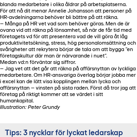
blanda medarbetare i olika åldrar på arbetsplatserna.
För att nå dit menar Annelie Johansson att personer på
HR-avdelningarna behöver bli bättre på att räkna.
– Många på HR vet vad som behöver göras. Men de är
ovana vid att räkna på lönsamhet, så när de får tid med
företagets vd för att presentera vad de vill göra åt låg
produktivitetsökning, stress, hög personalomsättning och
svårigheter att rekrytera börjar de tala om att bygga ”en
företagskultur där man är närvarande i nuet”.
Medan vd:n förväntar sig siffror.
– Jag vet att det går att räkna på affärsnyttan av lyckliga
medarbetare. Om HR-ansvariga överlag börjar jobba mer
i excel kan de lätt visa kopplingen mellan lycka och
affärsnyttan – vinsten på sista raden. Först då tror jag att
företag på riktigt kommer att se värdet i sitt
humankapital.
Illustration: Peter Grundy
Tips: 3 nycklar för lyckat ledarskap