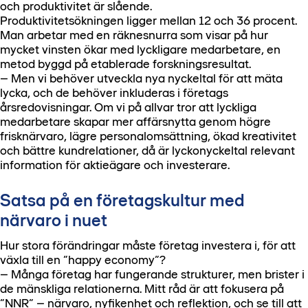
och produktivitet är slående.
Produktivitetsökningen ligger mellan 12 och 36 procent.
Man arbetar med en räknesnurra som visar på hur
mycket vinsten ökar med lyckligare medarbetare, en
metod byggd på etablerade forskningsresultat.
– Men vi behöver utveckla nya nyckeltal för att mäta
lycka, och de behöver inkluderas i företags
årsredovisningar. Om vi på allvar tror att lyckliga
medarbetare skapar mer affärsnytta genom högre
frisknärvaro, lägre personalomsättning, ökad kreativitet
och bättre kundrelationer, då är lyckonyckeltal relevant
information för aktieägare och investerare.
Satsa på en företagskultur med
närvaro i nuet
Hur stora förändringar måste företag investera i, för att
växla till en ”happy economy”?
– Många företag har fungerande strukturer, men brister i
de mänskliga relationerna. Mitt råd är att fokusera på
”NNR” – närvaro, nyfikenhet och reflektion, och se till att