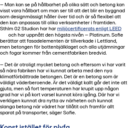
– Man kan se på hållbarhet på olika sätt och betong kan
visst vara hållbart om man ser till att det blir en byggnad
som designmässigt håller över tid och är så flexibel att
den kan anpassas till olika verksamheter i framtiden.
Sthlm 02 Studion har har
miljöcertificerats enligt LEED
och har uppnått den högsta nivån – Platinum. Sofie
berättar att fasadelementen är tillverkade i Lettland,
men betongen för bottenbjälklaget och alla utjämningar
och fogar kommer från cementfabriken bredvid.
– Det är otroligt mycket betong och eftersom vi har varit
så nära fabriken har vi kunnat arbeta med den nya
klimatförbättrade betongen. Det är en betong som är
väldigt väderberoende. Är det väldigt kallt går det inte att
gjuta, men så fort temperaturen har krupit upp någon
grad har vi på kort varsel kunnat köra igång. Där har vi
verkligen kunnat dra nytta av närheten och kunnat
slanga betong när vädret har tillåtit och framför allt
sparat på transporter, säger Sofie.
Konst istället för plyfa