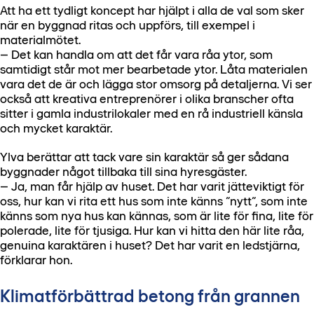
Att ha ett tydligt koncept har hjälpt i alla de val som sker
när en byggnad ritas och uppförs, till exempel i
materialmötet.
– Det kan handla om att det får vara råa ytor, som
samtidigt står mot mer bearbetade ytor. Låta materialen
vara det de är och lägga stor omsorg på detaljerna. Vi ser
också att kreativa entreprenörer i olika branscher ofta
sitter i gamla industrilokaler med en rå industriell känsla
och mycket karaktär.
Ylva berättar att tack vare sin karaktär så ger sådana
byggnader något tillbaka till sina hyresgäster.
– Ja, man får hjälp av huset. Det har varit jätteviktigt för
oss, hur kan vi rita ett hus som inte känns ”nytt”, som inte
känns som nya hus kan kännas, som är lite för fina, lite för
polerade, lite för tjusiga. Hur kan vi hitta den här lite råa,
genuina karaktären i huset? Det har varit en ledstjärna,
förklarar hon.
Klimatförbättrad betong från grannen