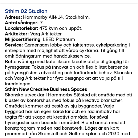
Sthlm 02 Studion
Adress:
Hammarby Allé 14, Stockholm.
Antal våningar:
7
Lokalstorlekar:
475 kvm och uppåt.
Arkitekter:
Varg Arkitekter
Miljöcertifiering
: LEED Platinum
Service:
Gemensam lobby och takterrass, cykelparkering i
entréplan med möjlighet att vårda cyklarna. Tillgång till
omklädningsrum med handduksservice.
Bottenvåning med kafé liksom kreativ ateljé tillgänglig för
hyresgäster. Fokus på innovation och flexibilitet beroende
på hyresgästens utveckling och förändrade behov. Skanska
och Varg Arkitekter har fyra designpaket att välja på till
inredningen.
Sthlm New Creative Business Spaces
Skanska utvecklar i Hammarby Sjöstad ett område med ett
kluster av kontorshus med fokus på kreativa branscher.
Området kommer att bestå av sju byggnader. Varje
byggnad har sin egen karaktär och en rad initiativ har
tagits för att skapa ett kreativt område, för såväl
hyresgäster som boende i området. Bland annat med ett
konstprogram med en rad konstverk. Läget är en kort
promenad från Skanstull och Gullmarsplan och 2030 med