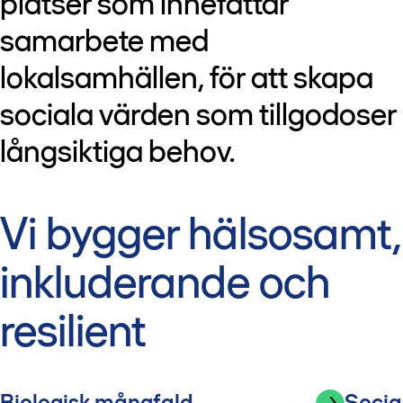
platser som innefattar
samarbete med
lokalsamhällen, för att skapa
sociala värden som tillgodoser
långsiktiga behov.
Vi bygger hälsosamt,
inkluderande och
resilient
Biologisk mångfald
Socia