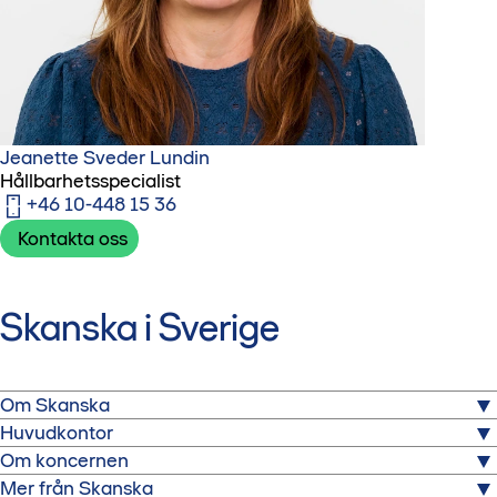
Jeanette Sveder Lundin
Hållbarhetsspecialist
+46 10-448 15 36
Kontakta oss
Skanska i Sverige
Om Skanska
Huvudkontor
Skanska är ett av Sveriges största byggbolag. Här kan du
Om koncernen
läsa mer om oss och vårt arbete.
Skanska Sverige
Mer från Skanska
Warfvinges väg 25