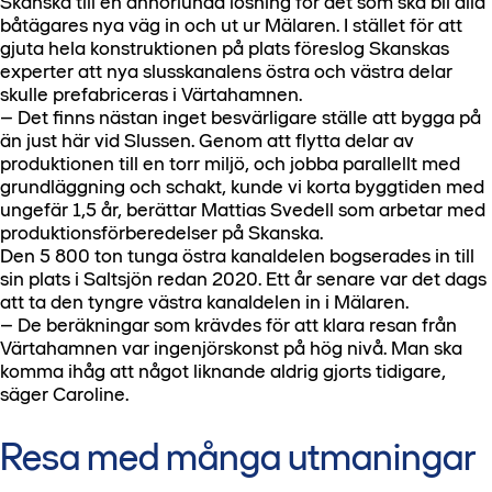
Skanska till en annorlunda lösning för det som ska bli alla
båtägares nya väg in och ut ur Mälaren. I stället för att
gjuta hela konstruktionen på plats föreslog Skanskas
experter att nya slusskanalens östra och västra delar
skulle prefabriceras i Värtahamnen.
– Det finns nästan inget besvärligare ställe att bygga på
än just här vid Slussen. Genom att flytta delar av
produktionen till en torr miljö, och jobba parallellt med
grundläggning och schakt, kunde vi korta byggtiden med
ungefär 1,5 år, berättar Mattias Svedell som arbetar med
produktionsförberedelser på Skanska.
Den 5 800 ton tunga östra kanaldelen bogserades in till
sin plats i Saltsjön redan 2020. Ett år senare var det dags
att ta den tyngre västra kanaldelen in i Mälaren.
– De beräkningar som krävdes för att klara resan från
Värtahamnen var ingenjörskonst på hög nivå. Man ska
komma ihåg att något liknande aldrig gjorts tidigare,
säger Caroline.
Resa med många utmaningar