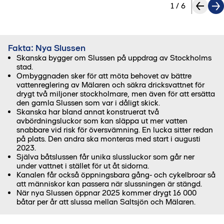
1
/
6
Fakta: Nya Slussen
Skanska bygger om Slussen på uppdrag av Stockholms
stad.
Ombyggnaden sker för att möta behovet av bättre
vattenreglering av Mälaren och säkra dricksvattnet för
drygt två miljoner stockholmare, men även för att ersätta
den gamla Slussen som var i dåligt skick.
Skanska har bland annat konstruerat två
avbördningsluckor som kan släppa ut mer vatten
snabbare vid risk för översvämning. En lucka sitter redan
på plats. Den andra ska monteras med start i augusti
2023.
Själva båtslussen får unika slussluckor som går ner
under vattnet i stället för ut åt sidorna.
Kanalen får också öppningsbara gång- och cykelbroar så
att människor kan passera när slussningen är stängd.
När nya Slussen öppnar 2025 kommer drygt 16 000
båtar per år att slussa mellan Saltsjön och Mälaren.