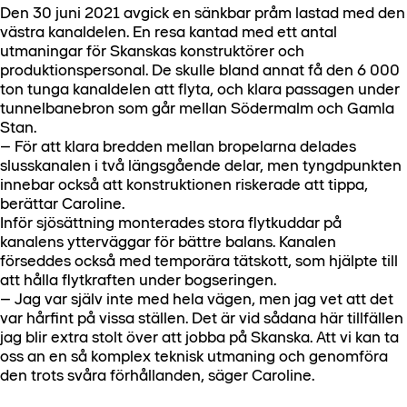
Den 30 juni 2021 avgick en sänkbar pråm lastad med den
västra kanaldelen. En resa kantad med ett antal
utmaningar för Skanskas konstruktörer och
produktionspersonal. De skulle bland annat få den 6 000
ton tunga kanaldelen att flyta, och klara passagen under
tunnelbanebron som går mellan Södermalm och Gamla
Stan.
– För att klara bredden mellan bropelarna delades
slusskanalen i två längsgående delar, men tyngdpunkten
innebar också att konstruktionen riskerade att tippa,
berättar Caroline.
Inför sjösättning monterades stora flytkuddar på
kanalens ytterväggar för bättre balans. Kanalen
förseddes också med temporära tätskott, som hjälpte till
att hålla flytkraften under bogseringen.
– Jag var själv inte med hela vägen, men jag vet att det
var hårfint på vissa ställen. Det är vid sådana här tillfällen
jag blir extra stolt över att jobba på Skanska. Att vi kan ta
oss an en så komplex teknisk utmaning och genomföra
den trots svåra förhållanden, säger Caroline.