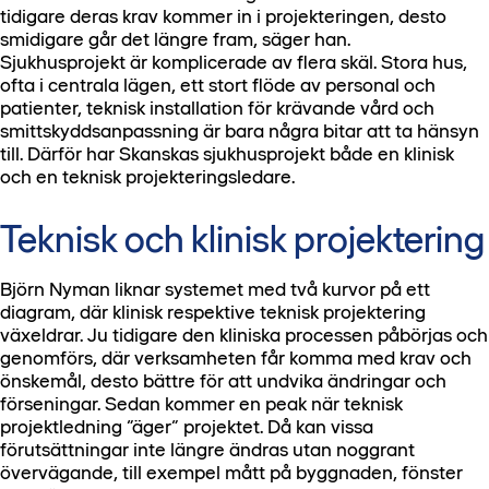
tidigare deras krav kommer in i projekteringen, desto
smidigare går det längre fram, säger han.
Sjukhusprojekt är komplicerade av flera skäl. Stora hus,
ofta i centrala lägen, ett stort flöde av personal och
patienter, teknisk installation för krävande vård och
smittskyddsanpassning är bara några bitar att ta hänsyn
till. Därför har Skanskas sjukhusprojekt både en klinisk
och en teknisk projekteringsledare.
Teknisk och klinisk projektering
Björn Nyman liknar systemet med två kurvor på ett
diagram, där klinisk respektive teknisk projektering
växeldrar. Ju tidigare den kliniska processen påbörjas och
genomförs, där verksamheten får komma med krav och
önskemål, desto bättre för att undvika ändringar och
förseningar. Sedan kommer en peak när teknisk
projektledning ”äger” projektet. Då kan vissa
förutsättningar inte längre ändras utan noggrant
övervägande, till exempel mått på byggnaden, fönster