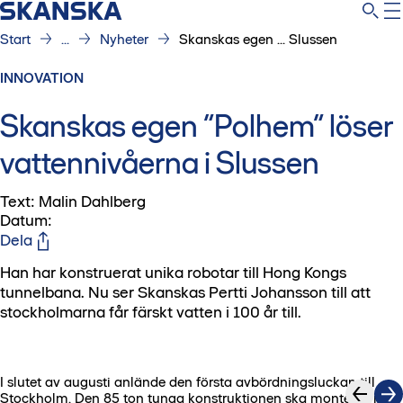
Start
...
Nyheter
Skanskas egen ... Slussen
INNOVATION
Skanskas egen ”Polhem” löser
vattennivåerna i Slussen
Text: Malin Dahlberg
Datum
:
Dela
Han har konstruerat unika robotar till Hong Kongs
tunnelbana. Nu ser Skanskas Pertti Johansson till att
stockholmarna får färskt vatten i 100 år till.
I slutet av augusti anlände den första avbördningsluckan till
1
/
2
Stockholm. Den 85 ton tunga konstruktionen ska monteras i