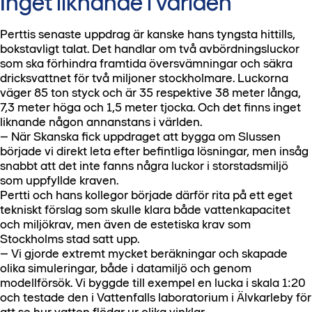
Inget liknande i världen
Perttis senaste uppdrag är kanske hans tyngsta hittills,
bokstavligt talat. Det handlar om två avbördningsluckor
som ska förhindra framtida översvämningar och säkra
dricksvattnet för två miljoner stockholmare. Luckorna
väger 85 ton styck och är 35 respektive 38 meter långa,
7,3 meter höga och 1,5 meter tjocka. Och det finns inget
liknande någon annanstans i världen.
– När Skanska fick uppdraget att bygga om Slussen
började vi direkt leta efter befintliga lösningar, men insåg
snabbt att det inte fanns några luckor i storstadsmiljö
som uppfyllde kraven.
Pertti och hans kollegor började därför rita på ett eget
tekniskt förslag som skulle klara både vattenkapacitet
och miljökrav, men även de estetiska krav som
Stockholms stad satt upp.
– Vi gjorde extremt mycket beräkningar och skapade
olika simuleringar, både i datamiljö och genom
modellförsök. Vi byggde till exempel en lucka i skala 1:20
och testade den i Vattenfalls laboratorium i Älvkarleby för