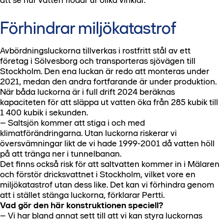
att se hur vatten flödar ur olika vinklar.
Förhindrar miljökatastrof
Avbördningsluckorna tillverkas i rostfritt stål av ett
företag i Sölvesborg och transporteras sjövägen till
Stockholm. Den ena luckan är redo att monteras under
2021, medan den andra fortfarande är under produktion.
När båda luckorna är i full drift 2024 beräknas
kapaciteten för att släppa ut vatten öka från 285 kubik till
1 400 kubik i sekunden.
– Saltsjön kommer att stiga i och med
klimatförändringarna. Utan luckorna riskerar vi
översvämningar likt de vi hade 1999-2001 då vatten höll
på att tränga ner i tunnelbanan.
Det finns också risk för att saltvatten kommer in i Mälaren
och förstör dricksvattnet i Stockholm, vilket vore en
miljökatastrof utan dess like. Det kan vi förhindra genom
att i stället stänga luckorna, förklarar Pertti.
Vad gör den här konstruktionen speciell?
– Vi har bland annat sett till att vi kan styra luckornas