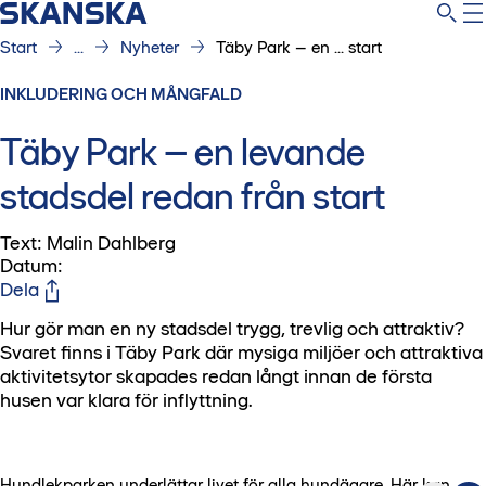
Start
...
Nyheter
Täby Park – en ... start
INKLUDERING OCH MÅNGFALD
Täby Park – en levande
stadsdel redan från start
Text: Malin Dahlberg
Datum
:
Dela
Hur gör man en ny stadsdel trygg, trevlig och attraktiv?
Svaret finns i Täby Park där mysiga miljöer och attraktiva
aktivitetsytor skapades redan långt innan de första
husen var klara för inflyttning.
Hundlekparken underlättar livet för alla hundägare. Här kan