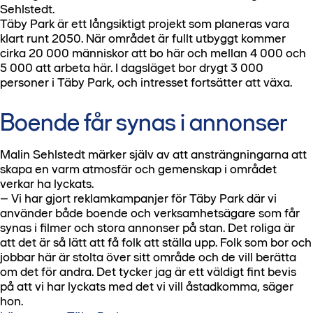
Sehlstedt.
Täby Park är ett långsiktigt projekt som planeras vara
klart runt 2050. När området är fullt utbyggt kommer
cirka 20 000 människor att bo här och mellan 4 000 och
5 000 att arbeta här. I dagsläget bor drygt 3 000
personer i Täby Park, och intresset fortsätter att växa.
Boende får synas i annonser
Malin Sehlstedt märker själv av att ansträngningarna att
skapa en varm atmosfär och gemenskap i området
verkar ha lyckats.
– Vi har gjort reklamkampanjer för Täby Park där vi
använder både boende och verksamhetsägare som får
synas i filmer och stora annonser på stan. Det roliga är
att det är så lätt att få folk att ställa upp. Folk som bor och
jobbar här är stolta över sitt område och de vill berätta
om det för andra. Det tycker jag är ett väldigt fint bevis
på att vi har lyckats med det vi vill åstadkomma, säger
hon.