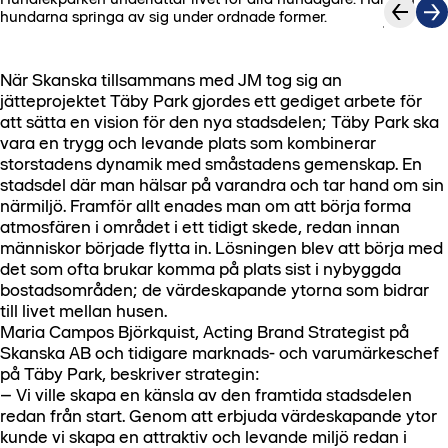
1
/
4
hundarna springa av sig under ordnade former.
När Skanska tillsammans med JM tog sig an
jätteprojektet Täby Park gjordes ett gediget arbete för
att sätta en vision för den nya stadsdelen; Täby Park ska
vara en trygg och levande plats som kombinerar
storstadens dynamik med småstadens gemenskap. En
stadsdel där man hälsar på varandra och tar hand om sin
närmiljö. Framför allt enades man om att börja forma
atmosfären i området i ett tidigt skede, redan innan
människor började flytta in. Lösningen blev att börja med
det som ofta brukar komma på plats sist i nybyggda
bostadsområden; de värdeskapande ytorna som bidrar
till livet mellan husen.
Maria Campos Björkquist, Acting Brand Strategist på
Skanska AB och tidigare marknads- och varumärkeschef
på Täby Park, beskriver strategin:
– Vi ville skapa en känsla av den framtida stadsdelen
redan från start. Genom att erbjuda värdeskapande ytor
kunde vi skapa en attraktiv och levande miljö redan i