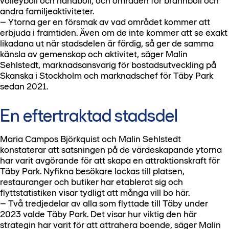
volleyboll och handboll, och områden för brännboll och
andra familjeaktiviteter.
– Ytorna ger en försmak av vad området kommer att
erbjuda i framtiden. Även om de inte kommer att se exakt
likadana ut när stadsdelen är färdig, så ger de samma
känsla av gemenskap och aktivitet, säger Malin
Sehlstedt, marknadsansvarig för bostadsutveckling på
Skanska i Stockholm och marknadschef för Täby Park
sedan 2021.
En eftertraktad stadsdel
Maria Campos Björkquist och Malin Sehlstedt
konstaterar att satsningen på de värdeskapande ytorna
har varit avgörande för att skapa en attraktionskraft för
Täby Park. Nyfikna besökare lockas till platsen,
restauranger och butiker har etablerat sig och
flyttstatistiken visar tydligt att många vill bo här.
– Två tredjedelar av alla som flyttade till Täby under
2023 valde Täby Park. Det visar hur viktig den här
strategin har varit för att attrahera boende, säger Malin