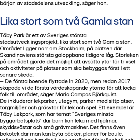
början av stadsdelens utveckling, säger hon.
Lika stort som två Gamla stan
Täby Park är ett av Sveriges största
stadsutvecklingsprojekt, lika stort som två Gamla stan.
Området ligger norr om Stockholm, på platsen där
Skandinaviens största galoppbana tidigare låg. Storleken
på området gjorde det möjligt att avsätta ytor för trivsel
och aktiviteter på platser som ska bebyggas först i ett
senare skede.
– De första boende flyttade in 2020, men redan 2017
skapade vi de första värdeskapande ytorna för att locka
folk till området, säger Maria Campos Björkquist.
De inkluderar lekparker, utegym, parker med sittplatser,
torgmiljöer och gräsytor för lek och spel. Ett exempel är
Täby Lekpark, som har temat ”Sveriges minsta
byggarbetsplats” där barn kan leka med hjälmar,
skyddsvästar och små grävmaskiner. Det finns även
bokotek där man kan byta böcker, planer för boule,