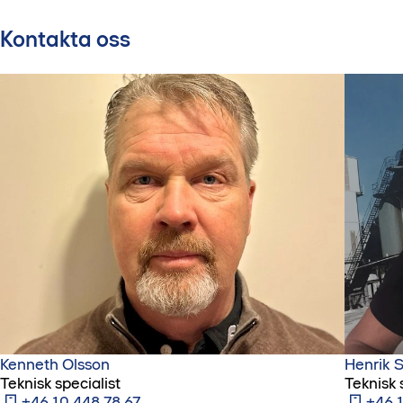
Kontakta oss
Kenneth Olsson
Henrik 
Teknisk specialist
Teknisk 
+46 10 448 78 67
+46 