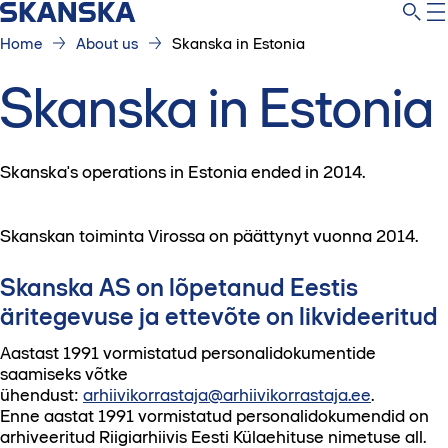
Home
About us
Skanska in Estonia
Skanska in Estonia
Skanska's operations in Estonia ended in 2014.
Skanskan toiminta Virossa on päättynyt vuonna 2014.
Skanska AS on lõpetanud Eestis
äritegevuse ja ettevõte on likvideeritud
Aastast 1991 vormistatud personalidokumentide
saamiseks võtke
ühendust:
arhiivikorrastaja@arhiivikorrastaja.ee
.
Enne aastat 1991 vormistatud personalidokumendid on
arhiveeritud Riigiarhiivis Eesti Külaehituse nimetuse all.