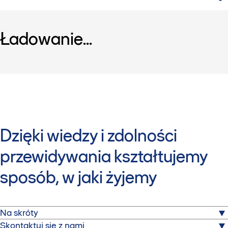
Ładowanie...
Dzięki wiedzy i zdolności
przewidywania kształtujemy
sposób, w jaki żyjemy
Na skróty
O nas
Skontaktuj się z nami