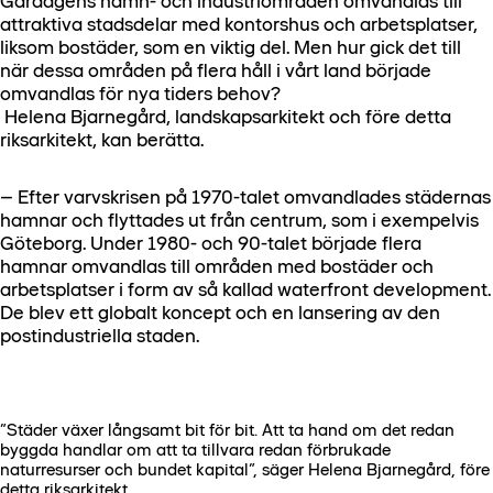
Gårdagens hamn- och industriområden omvandlas till
attraktiva stadsdelar med kontorshus och arbetsplatser,
liksom bostäder, som en viktig del. Men hur gick det till
när dessa områden på flera håll i vårt land började
omvandlas för nya tiders behov?
Helena Bjarnegård, landskapsarkitekt och före detta
riksarkitekt, kan berätta.
– Efter varvskrisen på 1970-talet omvandlades städernas
hamnar och flyttades ut från centrum, som i exempelvis
Göteborg. Under 1980- och 90-talet började flera
hamnar omvandlas till områden med bostäder och
arbetsplatser i form av så kallad waterfront development.
De blev ett globalt koncept och en lansering av den
postindustriella staden.
”Städer växer långsamt bit för bit. Att ta hand om det redan
byggda handlar om att ta tillvara redan förbrukade
naturresurser och bundet kapital”, säger Helena Bjarnegård, före
detta riksarkitekt.