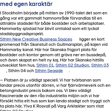
med egen karaktär
I Stockholm började på mitten av 1990-talet det som en
gång var ett gammalt hamnområde förvandlas till en
attraktiv stadsdel för både bostäder och arbetsplatser.
Hammarby sjöstad har blivit omtalad som ett lyckat
stadsbyggnadsprojekt.
Sthlm New Creative Business Spaces
ligger en kort
promenad från Skanstull och Gullmarsplan, på kajen vid
Hammarby kanal. Här har Skanska frigjort plats för
bostäder och kontor genom att gräva ner en bussdepå,
och även skapat en helt ny kaj. Här har Skanska hittills
utvecklat fem hus,
Sthlm 01
,
Sthlm 02 Studion
,
Sthlm 03
, Sthlm 04 och
Sthlm Seaside
.
– Platsen är ju väldigt speciell. Vi har tvärbanan som
landar precis utanför dörren, vi har fjärrvärmeverk och en
betongindustri precis bakom oss. Vi blev väldigt
fascinerade av den råa industriella miljön och vi har
försökt hitta ett hus som kan landa stadigt och tryggt och
ta plats här, Ylva K Rosvall på Varg Arkitekter som ritat