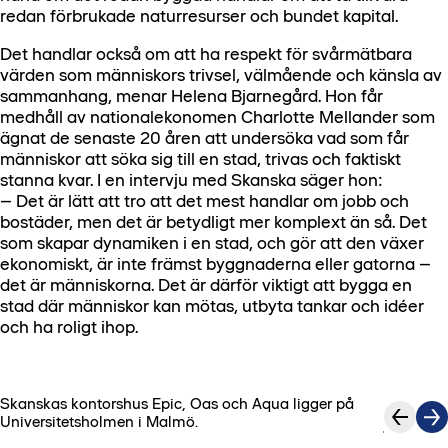
redan förbrukade naturresurser och bundet kapital.
Det handlar också om att ha respekt för svårmätbara
värden som människors trivsel, välmående och känsla av
sammanhang, menar Helena Bjarnegård. Hon får
medhåll av nationalekonomen Charlotte Mellander som
ägnat de senaste 20 åren att undersöka vad som får
människor att söka sig till en stad, trivas och faktiskt
stanna kvar. I en intervju med Skanska säger hon:
– Det är lätt att tro att det mest handlar om jobb och
bostäder, men det är betydligt mer komplext än så. Det
som skapar dynamiken i en stad, och gör att den växer
ekonomiskt, är inte främst byggnaderna eller gatorna –
det är människorna. Det är därför viktigt att bygga en
stad där människor kan mötas, utbyta tankar och idéer
och ha roligt ihop.
Skanskas kontorshus Epic, Oas och Aqua ligger på
1
/
2
Universitetsholmen i Malmö.