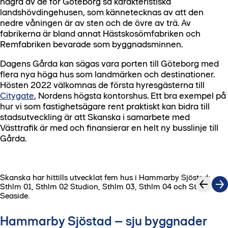
några av de för Göteborg så karakteristiska
landshövdingehusen, som kännetecknas av att den
nedre våningen är av sten och de övre av trä. Av
fabrikerna är bland annat Hästskosömfabriken och
Remfabriken bevarade som byggnadsminnen.
Dagens Gårda kan sägas vara porten till Göteborg med
flera nya höga hus som landmärken och destinationer.
Hösten 2022 välkomnas de första hyresgästerna till
Citygate
, Nordens högsta kontorshus. Ett bra exempel på
hur vi som fastighetsägare rent praktiskt kan bidra till
stadsutveckling är att Skanska i samarbete med
Västtrafik är med och finansierar en helt ny busslinje till
Gårda.
Skanska har hittills utvecklat fem hus i Hammarby Sjöstad:
1
/
3
Sthlm 01, Sthlm 02 Studion, Sthlm 03, Sthlm 04 och Sthlm
Seaside.
Hammarby Sjöstad – sju byggnader