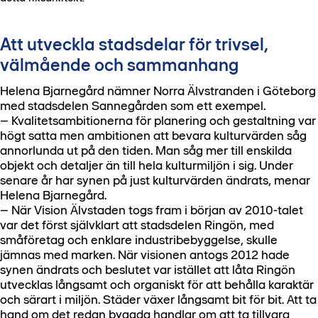
Att utveckla stadsdelar för trivsel,
välmående och sammanhang
Helena Bjarnegård nämner Norra Älvstranden i Göteborg
med stadsdelen Sannegården som ett exempel.
– Kvalitetsambitionerna för planering och gestaltning var
högt satta men ambitionen att bevara kulturvärden såg
annorlunda ut på den tiden. Man såg mer till enskilda
objekt och detaljer än till hela kulturmiljön i sig. Under
senare år har synen på just kulturvärden ändrats, menar
Helena Bjarnegård.
– När Vision Älvstaden togs fram i början av 2010-talet
var det först självklart att stadsdelen Ringön, med
småföretag och enklare industribebyggelse, skulle
jämnas med marken. När visionen antogs 2012 hade
synen ändrats och beslutet var istället att låta Ringön
utvecklas långsamt och organiskt för att behålla karaktär
och särart i miljön. Städer växer långsamt bit för bit. Att ta
hand om det redan byggda handlar om att ta tillvara