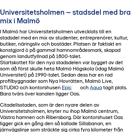
Universitetsholmen – stadsdel med bra
mix i Malmö
I Malmö har Universitetsholmen utvecklats till en
stadsdel med en mix av studenter, entreprenörer, kultur,
butiker, näringsliv och bostäder. Platsen är faktiskt en
konstgjord ö på gammal hamnområdesmark, skapad
genom landutfyllnad på 1800-talet.
Startskottet för den nya stadsdelen var bygget av det
som då först skulle heta Malmö Högskola (idag Malmö
Universitet) på 1990-talet. Sedan dess har en rad
profilbyggnader som Nya Hovrätten, Malmö Live,
STUDIO och kontorshusen
Epic
och
Aqua
tagit plats.
Bara tvärs över kanalen ligger Oas.
Citadellsstaden, som är den nyare delen av
Universitetsholmen, knyter nu ihop Malmö centrum,
Västra hamnen och Ribersborg. Där kontorshuset Oas
ligger gick en gång den så kallade Sillabanan, en
järnvägslinje som sträckte sig cirka fyra kilometer från