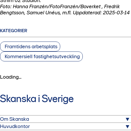
Sthlm 02 Studion.
Foto: Hanna Franzén/FotoFranzén/Boverket , Fredrik
Bengtsson, Samuel Unéus, m.fl. Uppdaterad: 2025-03-14
KATEGORIER
Framtidens arbetsplats
Kommersiell fastighetsutveckling
Loading...
Skanska i Sverige
Om Skanska
Huvudkontor
Skanska är ett av Sveriges största byggbolag. Här kan du