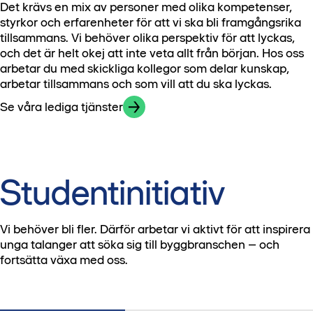
Det krävs en mix av personer med olika kompetenser,
För att säkerställa att din ansökan behandlas korrekt
Hitta lediga praktikplatser här
sätt hanteras ej.
styrkor och erfarenheter för att vi ska bli framgångsrika
behöver den skickas in via en annons som är publicerad
Läs mer om våra studentprogram
på vår hemsida – ansökningar som kommer in på andra
tillsammans. Vi behöver olika perspektiv för att lyckas,
sätt hanteras ej.
och det är helt okej att inte veta allt från början. Hos oss
arbetar du med skickliga kollegor som delar kunskap,
Hitta våra exjobb här
arbetar tillsammans och som vill att du ska lyckas.
Se våra lediga tjänster
Studentinitiativ
Vi behöver bli fler. Därför arbetar vi aktivt för att inspirera
unga talanger att söka sig till byggbranschen – och
fortsätta växa med oss.