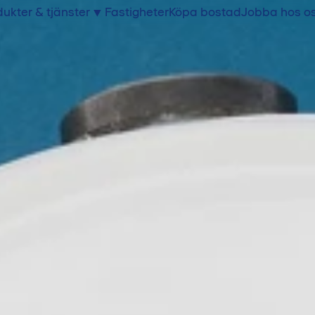
ukter & tjänster
Fastigheter
Köpa bostad
Jobba hos o