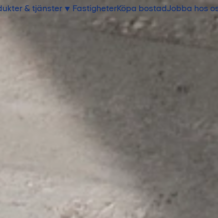
ukter & tjänster
Fastigheter
Köpa bostad
Jobba hos o