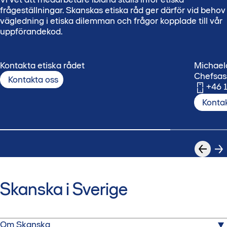
frågeställningar. Skanskas etiska råd ger därför vid behov
vägledning i etiska dilemman och frågor kopplade till vår
uppförandekod.
Kontakta etiska rådet
Michael
Chefsas
Kontakta oss
+46 
Konta
Skanska i Sverige
Om Skanska