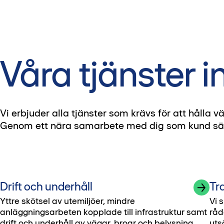
Våra tjänster 
Vi erbjuder alla tjänster som krävs för att hålla vä
Genom ett nära samarbete med dig som kund säkers
Drift och underhåll
Tr
Yttre skötsel av utemiljöer, mindre
Vi 
anläggningsarbeten kopplade till infrastruktur samt
råd
drift och underhåll av vägar, broar och belysning.
uts