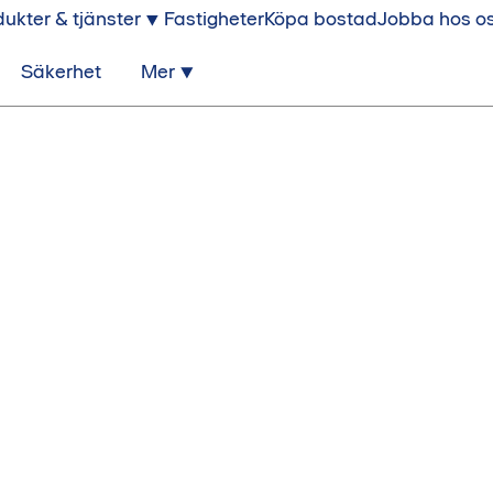
ukter & tjänster
Fastigheter
Köpa bostad
Jobba hos o
Säkerhet
Mer