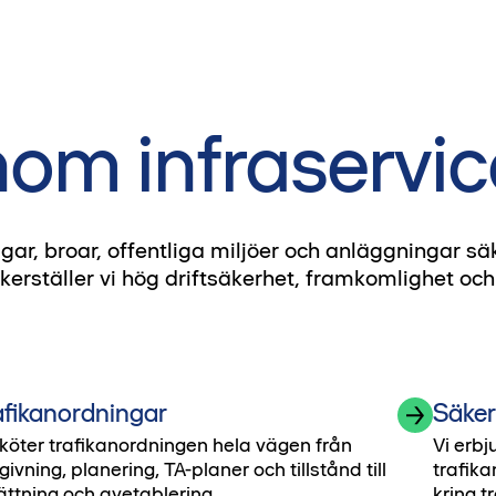
inom infraservi
gar, broar, offentliga miljöer och anläggningar säkr
täller vi hög driftsäkerhet, framkomlighet och t
afikanordningar
Säker
sköter trafikanordningen hela vägen från
Vi erbj
givning, planering, TA-planer och tillstånd till
trafika
ättning och avetablering.
kring t