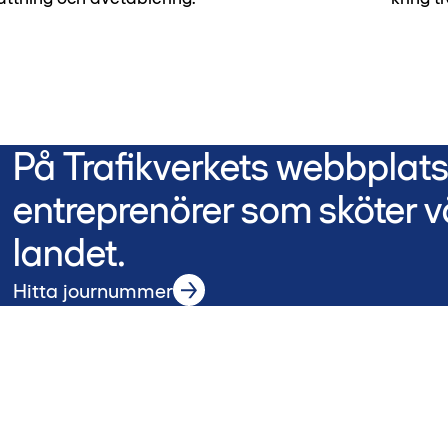
På Trafikverkets webbplats 
entreprenörer som sköter v
landet.
Hitta journummer