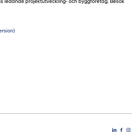
ns ledande projektutveckling- och byggföretag. Besök
rsion)