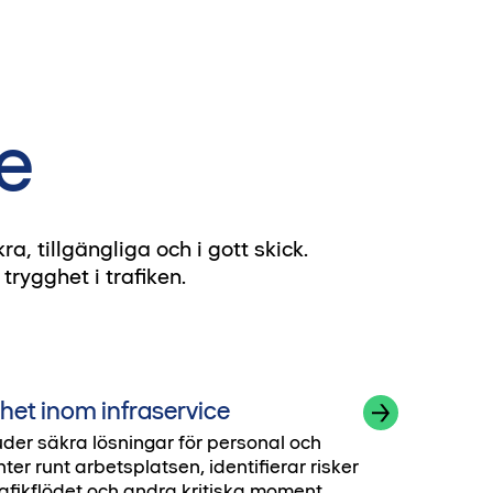
ce
a, tillgängliga och i gott skick.
rygghet i trafiken.
het inom infraservice
uder säkra lösningar för personal och
nter runt arbetsplatsen, identifierar risker
rafikflödet och andra kritiska moment.