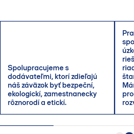
Pra
spo
úzk
rie
Spolupracujeme s
ria
dodávateľmi, ktorí zdieľajú
šta
náš záväzok byť bezpeční,
Má
ekologickí, zamestnanecky
pro
rôznorodí a etickí.
roz