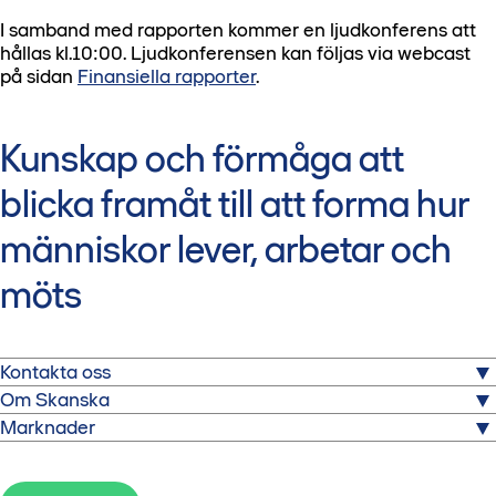
I samband med rapporten kommer en ljudkonferens att
hållas kl.10:00. Ljudkonferensen kan följas via webcast
på sidan
Finansiella rapporter
.
Kunskap och förmåga att
blicka framåt till att forma hur
människor lever, arbetar och
möts
Kontakta oss
Om Skanska
Skanska AB
Marknader
Warfvinges väg 25
Skanska är ett av världens största bygg- och
SE-112 74 Stockholm
projektutvecklingsföretag, verksamt på utvalda
Utforska våra hemmamarknader och kontakta våra
Tel: +46 10 448 00 00
hemmamarknader i Norden, Europa och USA.
lokala experter.