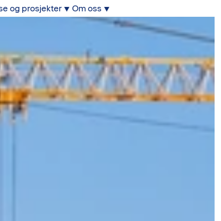
se og prosjekter
Om oss