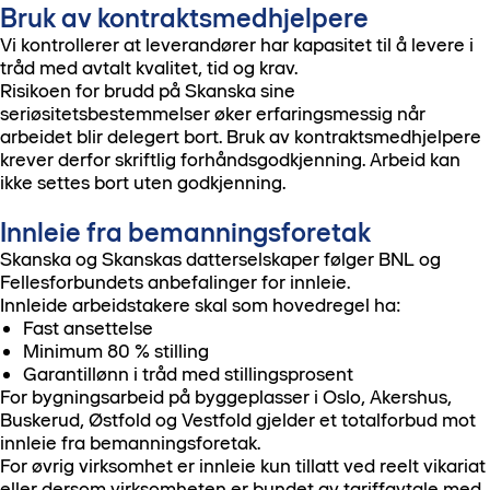
Bruk av kontraktsmedhjelpere
Vi kontrollerer at leverandører har kapasitet til å levere i
tråd med avtalt kvalitet, tid og krav.
Risikoen for brudd på Skanska sine
seriøsitetsbestemmelser øker erfaringsmessig når
arbeidet blir delegert bort. Bruk av kontraktsmedhjelpere
krever derfor skriftlig forhåndsgodkjenning. Arbeid kan
ikke settes bort uten godkjenning.
Innleie fra bemanningsforetak
Skanska og Skanskas datterselskaper følger BNL og
Fellesforbundets anbefalinger for innleie.
Innleide arbeidstakere skal som hovedregel ha:
Fast ansettelse
Minimum 80 % stilling
Garantillønn i tråd med stillingsprosent
For bygningsarbeid på byggeplasser i Oslo, Akershus,
Buskerud, Østfold og Vestfold gjelder et totalforbud mot
innleie fra bemanningsforetak.
For øvrig virksomhet er innleie kun tillatt ved reelt vikariat
eller dersom virksomheten er bundet av tariffavtale med