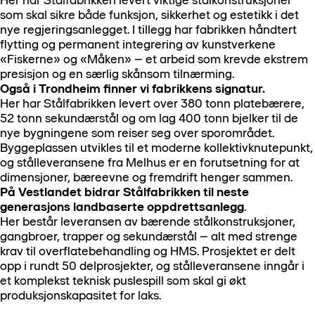
Her har Stålfabrikken levert viktige stålkonstruksjoner
som skal sikre både funksjon, sikkerhet og estetikk i det
nye regjeringsanlegget. I tillegg har fabrikken håndtert
flytting og permanent integrering av kunstverkene
«Fiskerne» og «Måken» – et arbeid som krevde ekstrem
presisjon og en særlig skånsom tilnærming.
Også i Trondheim finner vi fabrikkens signatur.
Her har Stålfabrikken levert over 380 tonn platebærere,
52 tonn sekundærstål og om lag 400 tonn bjelker til de
nye bygningene som reiser seg over sporområdet.
Byggeplassen utvikles til et moderne kollektivknutepunkt,
og stålleveransene fra Melhus er en forutsetning for at
dimensjoner, bæreevne og fremdrift henger sammen.
På Vestlandet bidrar Stålfabrikken til neste
generasjons landbaserte oppdrettsanlegg
.
Her består leveransen av bærende stålkonstruksjoner,
gangbroer, trapper og sekundærstål – alt med strenge
krav til overflatebehandling og HMS. Prosjektet er delt
opp i rundt 50 delprosjekter, og stålleveransene inngår i
et komplekst teknisk puslespill som skal gi økt
produksjonskapasitet for laks.