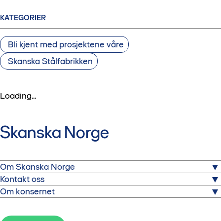
KATEGORIER
Bli kjent med prosjektene våre
Skanska Stålfabrikken
Loading...
Skanska Norge
Om Skanska Norge
Kontakt oss
Skanska er et av Norges største prosjektutvikler- og
Om konsernet
entreprenørkonsern med forretningsområder innen bygg,
Skanska Norge
anlegg, eiendomsutvikling og spesialistselskaper.
Lakkegata 53
Skanska er et av verdens ledende prosjektutviklings- og
0187 Oslo
entreprenørkonsern. På den globale nettsiden til Skanska
Pressemeldinger