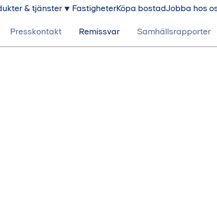
ukter & tjänster
Fastigheter
Köpa bostad
Jobba hos o
Presskontakt
Remissvar
Samhällsrapporter