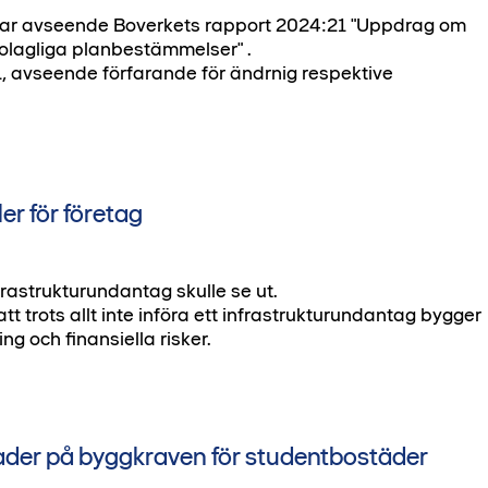
var avseende Boverkets rapport 2024:21 "Uppdrag om
 olagliga planbestämmelser" .
L, avseende förfarande för ändrnig respektive
r för företag
nfrastrukturundantag skulle se ut.
trots allt inte införa ett infrastrukturundantag bygger
ng och finansiella risker.
nader på byggkraven för studentbostäder