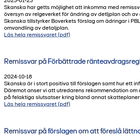
2025-01-23
Skanska har getts möjlighet att inkomma med remiss
översyn av relgeverket för ändring av detljplan och av
Skanska tillstyrker Boverkets förslag om ädringar i PB
omvandling av detaljplan.
Läs hela remissvaret (pdf)
Remissvar på Förbättrade ränteavdragsregle
2024-10-18
Skanska är i stort positiva till förslagen samt hur ett i
Däremot anser vi att utredarens rekommendation om att 
på felaktiga slutsatser kring bland annat skatteplaneri
Läs hela remissvaret (pdf)
Remissvar på förslagen om att föreslå lätt