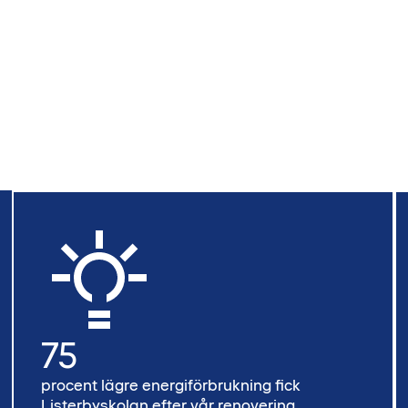
75
procent lägre energiförbrukning fick
Listerbyskolan efter vår renovering.