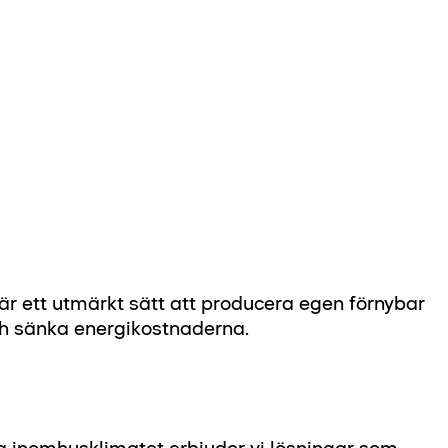
 är ett utmärkt sätt att producera egen förnybar
ch sänka energikostnaderna.
ra inomhusklimatet erbjuder vi lösningar som