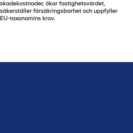
skadekostnader, ökar fastighetsvärdet,
säkerställer försäkringsbarhet och uppfyller
EU-taxonomins krav.
Energieffektiviseringen i siffror