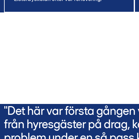
"Det här var första gången
från hyresgäster på drag, ka
problem under en så pass k