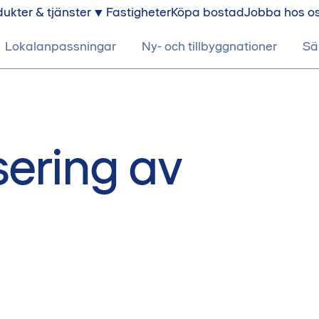
ukter & tjänster
Fastigheter
Köpa bostad
Jobba hos o
Lokalanpassningar
Ny- och tillbyggnationer
Sä
sering av