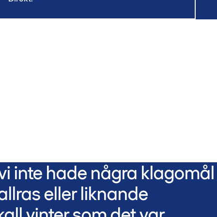
 vi inte hade några klagomål
llras eller liknande
all vinter som det var