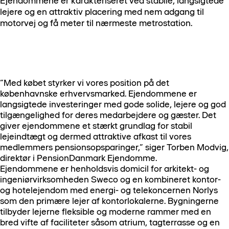
Ejendommene er karakteriseret ved stabile, langsigtede
lejere og en attraktiv placering med nem adgang til
motorvej og få meter til nærmeste metrostation.
”Med købet styrker vi vores position på det
københavnske erhvervsmarked. Ejendommene er
langsigtede investeringer med gode solide, lejere og god
tilgængelighed for deres medarbejdere og gæster. Det
giver ejendommene et stærkt grundlag for stabil
lejeindtægt og dermed attraktive afkast til vores
medlemmers pensionsopsparinger,” siger Torben Modvig,
direktør i PensionDanmark Ejendomme.
Ejendommene er henholdsvis domicil for arkitekt- og
ingeniørvirksomheden Sweco og en kombineret kontor-
og hotelejendom med energi- og telekoncernen Norlys
som den primære lejer af kontorlokalerne. Bygningerne
tilbyder lejerne fleksible og moderne rammer med en
bred vifte af faciliteter såsom atrium, tagterrasse og en