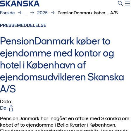
Forside
...
2025
PensionDanmark køber ... A/S
PRESSEMEDDELELSE
PensionDanmark køber to
ejendomme med kontor og
hotel i København af
ejendomsudvikleren Skanska
A/S
Dato
:
Del
PensionDanmark har indgået en aftale med Skanska om
købet af to ejendomme i Bella Kvarter i København.