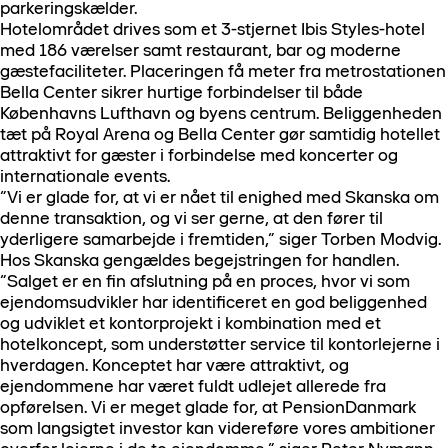
parkeringskælder.
Hotelområdet drives som et 3-stjernet Ibis Styles-hotel
med 186 værelser samt restaurant, bar og moderne
gæstefaciliteter. Placeringen få meter fra metrostationen
Bella Center sikrer hurtige forbindelser til både
Københavns Lufthavn og byens centrum. Beliggenheden
tæt på Royal Arena og Bella Center gør samtidig hotellet
attraktivt for gæster i forbindelse med koncerter og
internationale events.
”Vi er glade for, at vi er nået til enighed med Skanska om
denne transaktion, og vi ser gerne, at den fører til
yderligere samarbejde i fremtiden,” siger Torben Modvig.
Hos Skanska gengældes begejstringen for handlen.
”Salget er en fin afslutning på en proces, hvor vi som
ejendomsudvikler har identificeret en god beliggenhed
og udviklet et kontorprojekt i kombination med et
hotelkoncept, som understøtter service til kontorlejerne i
hverdagen. Konceptet har være attraktivt, og
ejendommene har været fuldt udlejet allerede fra
opførelsen. Vi er meget glade for, at PensionDanmark
som langsigtet investor kan videreføre vores ambitioner