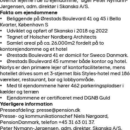
overfor lejerne i de to ejendomme,” siger Peter Nymann-
Jørgensen, adm. direktør i Skanska A/S.
Fakta om ejendommene
• Beliggende på Ørestads Boulevard 41 og 45 i Bella
Kvarter, København S
• Udviklet og opført af Skanska i 2018 og 2022
• Tegnet af Holscher Nordberg Architects
• Samlet areal på ca. 26.000m2 fordelt på to
kontorejendomme og et hotel
• Ørestads Boulevard 41 er domicil for Sweco Danmark.
• Ørestads Boulevard 45 rummer både kontor og hotel.
Norlys er den primære lejer af kontorfaciliteterne, mens
hotellet drives som et 3-stjernet Ibis Styles-hotel med 186
værelser, restaurant, bar og lobbyområde.
• Med til ejendommene hører 462 parkeringspladser i
kælder og terræn
• Ejendommene er certificeret med DGNB Guld
Yderligere information
Presseafdeling: presse@pension.dk
Presse- og kommunikationschef Niels Nørgaard,
PensionDanmark, telefon +45 31 63 01 37.
Peter Nymann-Jørgensen, adm. direktør, Skanska A/S,