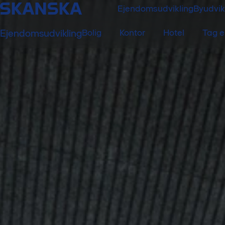
Ejendomsudvikling
Byudvik
Ejendomsudvikling
Bolig
Kontor
Hotel
Tag e