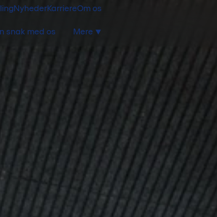
ling
Nyheder
Karriere
Om os
n snak med os
Mere