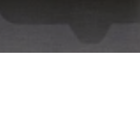
Etusivu
...
Talonrakentaminen
Toimitilarakentaminen
Työntekoa,
hyvinvointia ja
tuottavuutta tukevia