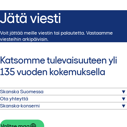
Jätä viesti
Voit jättää meille viestin tai palautetta. Vastaamme
viesteihin arkipäivisin.
Katsomme tulevaisuuteen yli
135 vuoden kokemuksella
Skanska Suomessa
Ota yhteyttä
Skanska on yksi maailman johtavista rakennus- ja
Skanska-konserni
projektikehityspalveluita tarjoavista yrityksistä.
Skanskatalo
Nauvontie 18
Toimimme valituilla kotimarkkina-alueilla Pohjoismaissa,
Rakentamispalvelut
00280 Helsinki
Euroopassa ja Yhdysvalloissa.
Skanska Kodit
Valitse maa
Vaihde 020 719 211