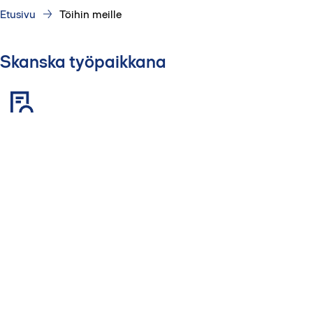
Etusivu
Töihin meille
Skanska työpaikkana
Syvennä ammattitaitoasi monenkokoisissa ja -
tyyppisissä hankkeissa.
Rakenna parempaa yhteiskuntaa vastuullisesti ja
kannattavasti.