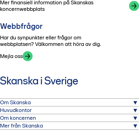
Mer finansiell information på Skanskas
koncernwebbplats
Webbfrågor
Har du synpunkter eller frågor om
webbplatsen? Välkommen att höra av dig.
Mejla oss
Skanska i Sverige
Om Skanska
Huvudkontor
Skanska är ett av Sveriges största byggbolag. Här kan du
Om koncernen
läsa mer om oss och vårt arbete.
Skanska Sverige
Mer från Skanska
Warfvinges väg 25
Skanska är ett av världens ledande projektutveckling-
Kort om Skanska
Skanska Bostad
112 74 Stockholm
och byggföretag. Besök vår koncernwebbplats.
Hållbarhet