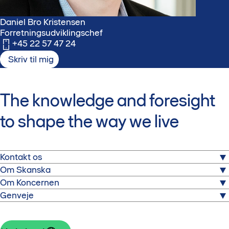
Daniel Bro Kristensen
Forretningsudviklingschef
+45 22 57 47 24
Skriv til mig
The knowledge and foresight
to shape the way we live
Kontakt os
Om Skanska
Skanska A/S
Om Koncernen
Havneholmen 6, 6. sal
I Danmark er Skanska repræsenteret ved Skanska A/S,
Genveje
2450 København SV
der udvikler kontorer, boliger og hoteller i Storkøbenhavn.
Skanska er en af verdens største projektudviklings- og
Presse
entreprenørvirksomheder med 26.000 ansatte på
Skanska i Danmark
Hovednummer
Sådan arbejder vi med sikkerhed
verdensplan i Europa og USA.
Formål og værdier
+45 44 68 05 65
Code of Conduct